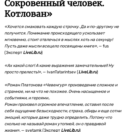
Сокровенный человек.
Котлован
»
«
Хочется смаковать каждую строчку. Да и по-другому не
получится. Понимание происходящего ускользает
мгновенно, стоит отвлечься в мыслях хоть на секунду!
Пусть даже мысли всецело посвящены книге»,
— fus
(Эксперт
LiveLib.ru
)
«Ах какой слог! А какие выражения замечательные!! Ну
просто прелесть!»,
— IvanTatarintsev (
LiveLib.ru
)
«Роман Платонова «Чевенгур» произведение сложное и
странное, ни на что не похожее. Очень насыщенное и
событиями, и героями..
Роман произвел огромное впечатление, оставил после
себя ощущение безысходности, страха, обиды и еще сотни
эмоций, которые даже трудно определить. Потому что
сколько не называй роман утопией, он о правдивой
жизни»,
— svetamk (Эксперт
LiveLib.ru
)