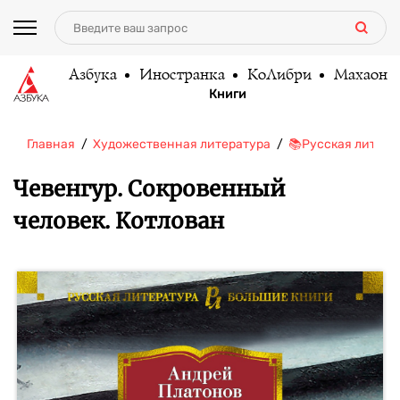
Азбука
Иностранка
КоЛибри
Махаон
Книги
Главная
Художественная литература
📚Русская литера
Чевенгур. Сокровенный
человек. Котлован