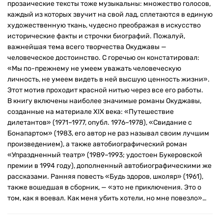
прозаические тексты тоже музыкальны: множество голосов,
каждый из которых звучит на свой лад, сплетаются в единую
художественную ткань, чудесно преображая в искусство
исторические факты и строчки биографий. Пожалуй,
важнейшая тема всего творчества Окуджавы —
человеческое достоинство. С горечью он констатировал:
«Мы по-прежнему не умеем уважать человеческую
личность, не умеем видеть в ней высшую ценность жизни».
Этот мотив проходит красной нитью через все его работы.
В книгу включены наиболее значимые романы Окуджавы,
созданные на материале XIX века: «Путешествие
дилетантов» (1971–1977, опубл. 1976–1978), «Свидание с
Бонапартом» (1983, его автор не раз называл своим лучшим
произведением), а также автобиографический роман
«Упраздненный театр» (1989–1993; удостоен Букеровской
премии в 1994 году), дополненный автобиографическими же
рассказами. Ранняя повесть «Будь здоров, школяр» (1961),
также вошедшая в сборник, — «это не приключения. Это о
том, как я воевал. Как меня убить хотели, но мне повезло»…