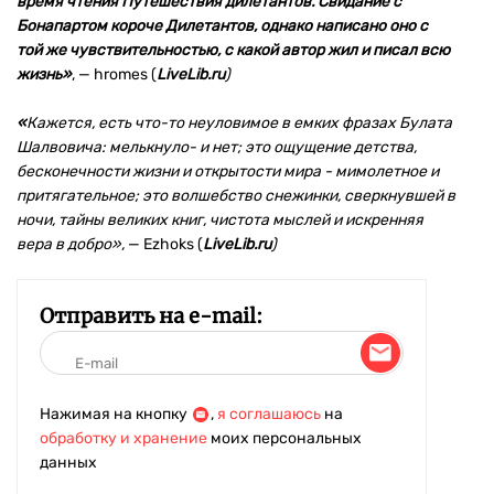
время чтения Путешествия дилетантов. Свидание с
Бонапартом короче Дилетантов, однако написано оно с
той же чувствительностью, с какой автор жил и писал всю
жизнь»
,
—
hromes (
LiveLib.ru
)
«
Кажется, есть что-то неуловимое в емких фразах Булата
Шалвовича: мелькнуло- и нет; это ощущение детства,
бесконечности жизни и открытости мира - мимолетное и
притягательное; это волшебство снежинки, сверкнувшей в
ночи, тайны великих книг, чистота мыслей и искренняя
вера в добро»,
— Ezhoks (
LiveLib.ru
)
Отправить на e-mail:
Нажимая на кнопку
,
я соглашаюсь
на
обработку и хранение
моих персональных
данных