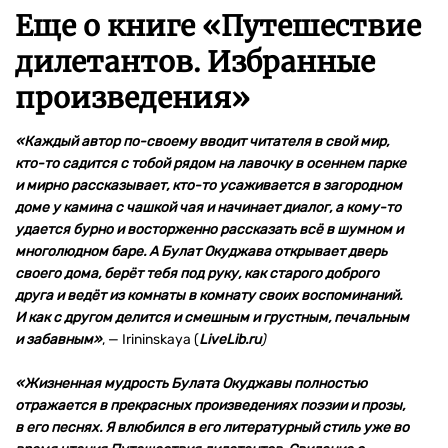
Еще о книге «
Путешествие
дилетантов. Избранные
произведения
»
«Каждый автор по-своему вводит читателя в свой мир,
кто-то садится с тобой рядом на лавочку в осеннем парке
и мирно рассказывает, кто-то усаживается в загородном
доме у камина с чашкой чая и начинает диалог, а кому-то
удается бурно и восторженно рассказать всё в шумном и
многолюдном баре. А Булат Окуджава открывает дверь
своего дома, берёт тебя под руку, как старого доброго
друга и ведёт из комнаты в комнату своих воспоминаний.
И как с другом делится и смешным и грустным, печальным
и забавным»
,
—
Irininskaya (
LiveLib.ru
)
«Жизненная мудрость Булата Окуджавы полностью
отражается в прекрасных произведениях поэзии и прозы,
в его песнях. Я влюбился в его литературный стиль уже во