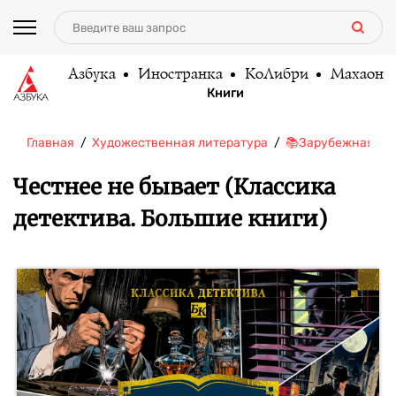
Азбука
Иностранка
КоЛибри
Махаон
Книги
Главная
Художественная литература
📚Зарубежная ли
Честнее не бывает (Классика
детектива. Большие книги)