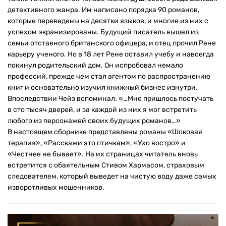
детективного жанра. Им написано порядка 90 романов,
которые переведены на десятки языков, и многие из них с
успехом экранизированы. Будущий писатель вышел из
семьи отставного британского офицера, и отец прочил Рене
карьеру ученого. Но в 18 лет Рене оставил учебу и навсегда
покинул родительский дом. Он испробовал немало
профессий, прежде чем стал агентом по распространению
книг и основательно изучил книжный бизнес изнутри.
Впоследствии Чейз вспоминал: «…Мне пришлось постучать
в сто тысяч дверей, и за каждой из них я мог встретить
любого из персонажей своих будущих романов…»
В настоящем сборнике представлены романы «Шоковая
терапия», «Расскажи это птичкам», «Ухо востро» и
«Честнее не бывает». На их страницах читатель вновь
встретится с обаятельным Стивом Хармасом, страховым
следователем, который выведет на чистую воду даже самых
изворотливых мошенников.