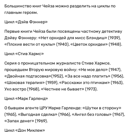
Большинство книг Чейза можно разделить на циклы по
главным героям.
Цикл «Дэйв Фэннер»
Первые книги Чейза были посвящены частному детективу
Дэйву Фэннеру: «Нет орхидей для мисс Блэндиш» (1939),
«Плохие вести от куклы» (1940), «Цветок орхидеи» (1948).
Цикл «Стив Хармс»
Серия о проницательном журналисте Стиве Хармсе,
прошедшем Вторую мировую войну: «Не мое дело» (1947),
«Двойная подтасовка»(1952), «За все надо платить» (1956),
«Шоковая терапия» (1959), «Расскажи это птичкам» (1963),
Ухо востро (1968), «Честнее не бывает» (1973).
Цикл «Марк Гарленд»
О бывшем агенте ЦРУ Марке Гарленде: «Шутки в сторону»
(1965), «Выгодная сделка» (1966), «Ангел без головы» (1967),
«Запах денег» (1969).
Цикл «Дон Миклем»