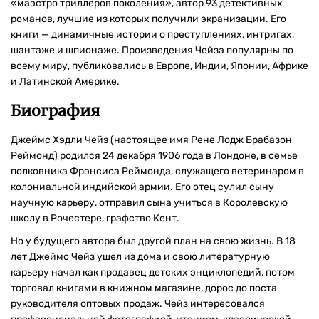
«маэстро триллеров поколения», автор 93 детективных
романов, лучшие из которых получили экранизации. Его
книги — динамичные истории о преступлениях, интригах,
шантаже и шпионаже. Произведения Чейза популярны по
всему миру, публиковались в Европе, Индии, Японии, Африке
и Латинской Америке.
Биография
Джеймс Хэдли Чейз (настоящее имя Рене Лодж Брабазон
Реймонд) родился 24 декабря 1906 года в Лондоне, в семье
полковника Фрэнсиса Реймонда, служащего ветеринаром в
колониальной индийской армии. Его отец сулил сыну
научную карьеру, отправил сына учиться в Королевскую
школу в Рочестере, графство Кент.
Но у будущего автора был другой план на свою жизнь. В 18
лет Джеймс Чейз ушел из дома и свою литературную
карьеру начал как продавец детских энциклопедий, потом
торговал книгами в книжном магазине, дорос до поста
руководителя оптовых продаж. Чейз интересовался