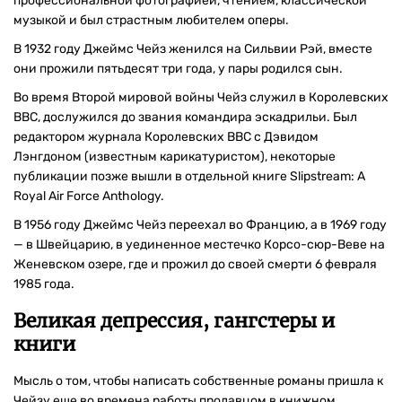
профессиональной фотографией, чтением, классической
музыкой и был страстным любителем оперы.
В 1932 году Джеймс Чейз женился на Сильвии Рэй, вместе
они прожили пятьдесят три года, у пары родился сын.
Во время Второй мировой войны Чейз служил в Королевских
ВВС, дослужился до звания командира эскадрильи. Был
редактором журнала Королевских ВВС с Дэвидом
Лэнгдоном (известным карикатуристом), некоторые
публикации позже вышли в отдельной книге Slipstream: A
Royal Air Force Anthology.
В 1956 году Джеймс Чейз переехал во Францию, а в 1969 году
— в Швейцарию, в уединенное местечко Корсо-сюр-Веве на
Женевском озере, где и прожил до своей смерти 6 февраля
1985 года.
Великая депрессия, гангстеры и
книги
Мысль о том, чтобы написать собственные романы пришла к
Чейзу еще во времена работы продавцом в книжном