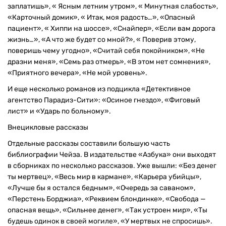
заплатишь», « Ясным летним утром», « Минутная слабость»,
«Карточный домик», « Итак, моя радость…», «Опасный
пациент», « Хиппи на шоссе», «Снайпер», «Если вам дорога
жизнь…», «А что же будет со мной?», « Поверив этому,
поверишь чему угодно», «Считай себя покойником», «Не
дразни меня», «Семь раз отмерь», «В этом нет сомнения»,
«Приятного вечера», «Не мой уровень».
И еще несколько романов из подцикла «Детективное
агентство Парадиз-Сити»: «Осиное гнездо», «Фиговый
лист» и «Ударь по больному».
Внецикловые рассказы
Отдельные рассказы составили большую часть
библиографии Чейза. В издательстве «Азбука» они выходят
в сборниках по несколько рассказов. Уже вышли: «Без денег
ты мертвец», «Весь мир в кармане», «Карьера убийцы»,
«Лучше бы я остался бедным», «Очередь за саваном»,
«Перстень Борджиа», «Реквием блондинке», «Свобода —
опасная вещь», «Сильнее денег», «Так устроен мир», «Ты
будешь одинок в своей могиле», «У мертвых не спросишь».