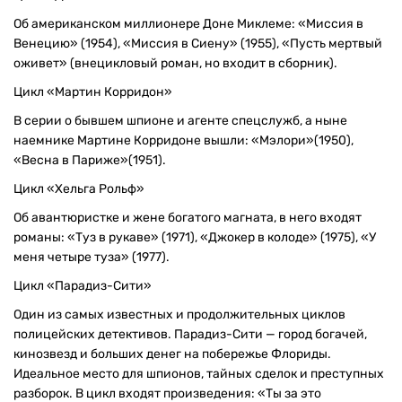
Об американском миллионере Доне Миклеме: «Миссия в
Венецию» (1954), «Миссия в Сиену» (1955), «Пусть мертвый
оживет» (внецикловый роман, но входит в сборник).
Цикл «Мартин Корридон»
В серии о бывшем шпионе и агенте спецслужб, а ныне
наемнике Мартине Корридоне вышли: «Мэлори»(1950),
«Весна в Париже»(1951).
Цикл «Хельга Рольф»
Об авантюристке и жене богатого магната, в него входят
романы: «Туз в рукаве» (1971), «Джокер в колоде» (1975), «У
меня четыре туза» (1977).
Цикл «Парадиз-Сити»
Один из самых известных и продолжительных циклов
полицейских детективов. Парадиз-Сити — город богачей,
кинозвезд и больших денег на побережье Флориды.
Идеальное место для шпионов, тайных сделок и преступных
разборок. В цикл входят произведения: «Ты за это