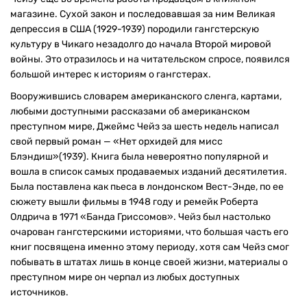
магазине. Сухой закон и последовавшая за ним Великая
депрессия в США (1929-1939) породили гангстерскую
культуру в Чикаго незадолго до начала Второй мировой
войны. Это отразилось и на читательском спросе, появился
большой интерес к историям о гангстерах.
Вооружившись словарем американского сленга, картами,
любыми доступными рассказами об американском
преступном мире, Джеймс Чейз за шесть недель написал
свой первый роман — «Нет орхидей для мисс
Блэндиш»(1939). Книга была невероятно популярной и
вошла в список самых продаваемых изданий десятилетия.
Была поставлена как пьеса в лондонском Вест-Энде, по ее
сюжету вышли фильмы в 1948 году и ремейк Роберта
Олдрича в 1971 «Банда Гриссомов». Чейз был настолько
очарован гангстерскими историями, что большая часть его
книг посвящена именно этому периоду, хотя сам Чейз смог
побывать в штатах лишь в конце своей жизни, материалы о
преступном мире он черпал из любых доступных
источников.