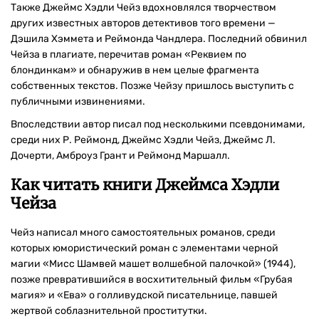
Также Джеймс Хэдли Чейз вдохновлялся творчеством
других известных авторов детективов того времени —
Дэшила Хэммета и Реймонда Чандлера. Последний обвинил
Чейза в плагиате, перечитав роман «Реквием по
блондинкам» и обнаружив в нем целые фрагмента
собственных текстов. Позже Чейзу пришлось выступить с
публичными извинениями.
Впоследствии автор писал под несколькими псевдонимами,
среди них Р. Реймонд, Джеймс Хэдли Чейз, Джеймс Л.
Дочерти, Амброуз Грант и Реймонд Маршалл.
Как читать книги Джеймса Хэдли
Чейза
Чейз написал много самостоятельных романов, среди
которых юмористический роман с элементами черной
магии «Мисс Шамвей машет волшебной палочкой» (1944),
позже превратившийся в восхитительный фильм «Грубая
магия» и «Ева» о голливудской писательнице, павшей
жертвой соблазнительной проститутки.