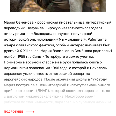
Мария Семёнова – российская писательница, литературный
переводчик. Получила широкую известность благодаря
циклу романов «Волкодав» и научно-популярной
исторической энциклопедии «Мы – славяне!». Работает в
жанре славянского фэнтези, особый интерес вызывает быт
русичей X-XII веков. Мария Васильевна Семёнова родилась 1
ноября 1958 г. в Санкт-Петербурге в семье ученых.
Примерно в восьмом классе ей в руки попалась книга о
норманнском завоевании 1066 года, с которой и началась
серьезная увлеченность этнографией северных
европейских народов. После окончания школы в 1976 году
Мария поступила в Ленинградский институт авиационного
приборостроения (ЛИАП), который окончила через шесть лет
с дипломом инженера-электрика. Некоторое время
работала по специальности, параллельно публикуя научные
статьи и продолжая работу над первыми романами. В 1980 г.
ПОДРОБНЕЕ
Семёнова отнесла свою рукопись в издательство «Детская