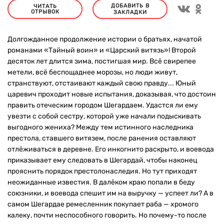
ДОБАВИТЬ В
ЧИТАТЬ
ОТРЫВОК
ЗАКЛАДКИ
Долгожданное продолжение истории о братьях, начатой
романами «Тайный воин» и «Царский витязь»! Второй
десяток лет длится зима, постигшая мир. Всё свирепее
метели, всё беспощаднее морозы, но люди живут,
странствуют, отстаивают каждый свою правду... Юный
царевич проходит новые испытания, доказывая, что достоин
править отеческим городом Шегардаем. Удастся ли ему
увезти с собой сестру, которой уже начали подыскивать
выгодного жениха? Между тем истинного наследника
престола, ставшего витязем, после ранения оставляют
отлёживаться в деревне. Его инкогнито раскрыто, и воевода
приказывает ему следовать в Шегардай, чтобы наконец
прояснить порядок престолонаследия. Но тут приходят
неожиданные известия. В далёком краю попали в беду
союзники, и воевода спешит им на выручку — успеет ли? А в
самом Шегардае ремесленник покупает раба — хромого
калеку, почти неспособного говорить. Но почему-то после