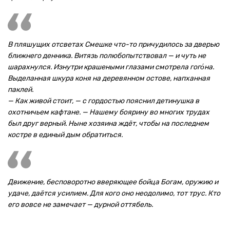
В пляшущих отсветах Смешке что-то причудилось за дверью
ближнего денника. Витязь полюбопытствовал — и чуть не
шарахнулся. Изнутри крашеными глазами смотрела гого́на.
Выделанная шкура коня на деревянном остове, напханная
паклей.
— Как живой стоит, — с гордостью пояснил детинушка в
охотничьем кафтане. — Нашему боярину во многих трудах
был друг верный. Ныне хозяина ждёт, чтобы на последнем
костре в единый дым обратиться.
Движение, бесповоротно вверяющее бойца Богам, оружию и
удаче, даётся усилием. Для кого оно неодолимо, тот трус. Кто
его вовсе не замечает — дурной оттябель.