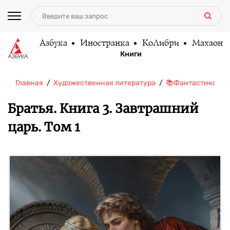
Азбука
Иностранка
КоЛибри
Махаон
Книги
Главная
Художественная литература
📚Фантастика/Фэ
Братья. Книга 3. Завтрашний
царь. Том 1