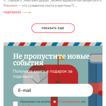
«...Говоря о „Мертвых душах“, можно вдоволь наговориться о
России» — это суждение поэта и критика П....
ПОДРОБНЕЕ
ПОКАЗАТЬ ЕЩЕ
Не пропустите новые
события
Получите книгу в подарок за
подписку
Нажимая на кнопку
,
я соглашаюсь
на