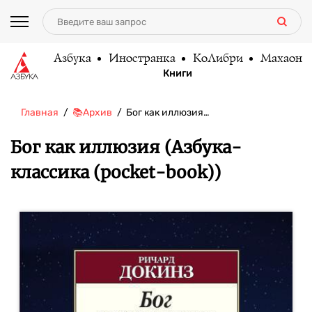
Азбука
Иностранка
КоЛибри
Махаон
Книги
Главная
📚Архив
Бог как иллюзия…
Бог как иллюзия (Азбука-
классика (pocket-book))