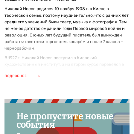
Николай Носов родился 10 ноября 1908 г. в Киеве в
творческой семье, поэтому неудивительно, что с ранних лет
среди его увлечений были театр, музыка и фотография. Тем
не менее детство омрачили годы Первой мировой войны и
революция. С юных лет будущий писатель был вынужден
работать: газетным торговцем, косарём и после 7 класса –
чернорабочим.
В 1927 г. Николай Носов поступил в Киевский
художественный институт, а на втором курсе перевёлся в
столицу и стал студентом Московского государственного
ПОДРОБНЕЕ
института кинематографии (ныне – ВГИК), который окончил
в 1932 г.
В течение года, с 1932 по 1933 г., работал режиссёром
анимационных фильмов на студии «Союзкино», а с 1934 по
1951 г. — режиссёром научно-популярных и учебных
фильмов студии «Союзкино». Во время Великой
Не пропустите новые
Отечественной войны снимал учебные ленты для советской
события
армии. За одну из таких картин Носов даже получил орден
Красной Звезды.