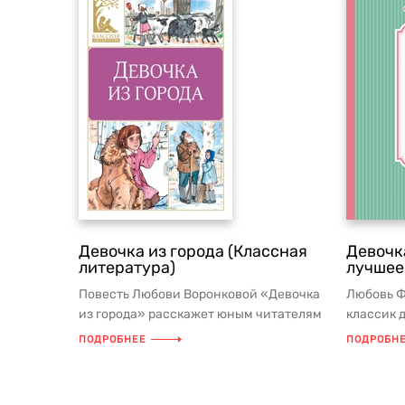
Девочка из города (Классная
Девочк
литература)
лучшее
Повесть Любови Воронковой «Девочка
Любовь Ф
из города» расскажет юным читателям
классик 
о шестилетней Валентинке, кот...
замечате
ПОДРОБНЕЕ
ПОДРОБН
обладаю..