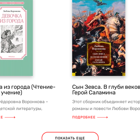
а из города (Чтение-
Сын Зевса. В глуби веков
 учение)
Герой Саламина
ёдоровна Воронкова –
Этот сборник объединяет исто
детской литературы,
романы и повести Любови Воро
льная детская писательница,
посвящённые героям и правит..
ЕЕ
ПОДРОБНЕЕ
.
ПОКАЗАТЬ ЕЩЕ