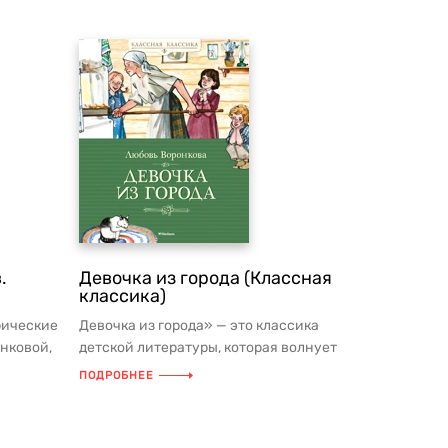
.
Девочка из города (Классная
классика)
рические
Девочка из города» — это классика
нковой,
детской литературы, которая волнует
.
сердца уже не одно поколение д...
ПОДРОБНЕЕ