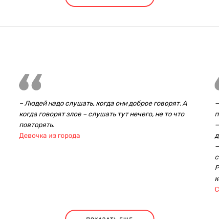
– Людей надо слушать, когда они доброе говорят. А
—
когда говорят злое – слушать тут нечего, не то что
п
повторять.
—
Девочка из города
д
—
с
Р
к
С