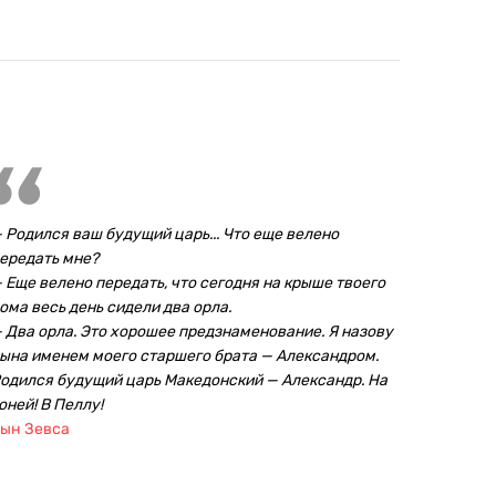
 Родился ваш будущий царь... Что еще велено
ередать мне?
 Еще велено передать, что сегодня на крыше твоего
ома весь день сидели два орла.
 Два орла. Это хорошее предзнаменование. Я назову
ына именем моего старшего брата — Александром.
одился будущий царь Македонский — Александр. На
оней! В Пеллу!
ын Зевса