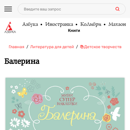
Азбука
Иностранка
КоЛибри
Махаон
Книги
Главная
Литература для детей
📚Детское творчество и 
Балерина