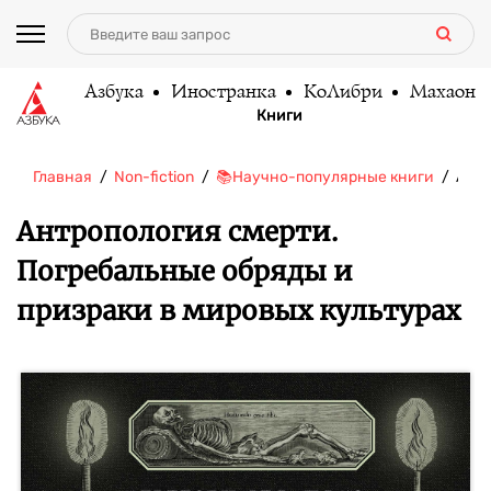
Азбука
Иностранка
КоЛибри
Махаон
Книги
Главная
Non-fiction
📚Научно-популярные книги
Антр
Антропология смерти.
Погребальные обряды и
призраки в мировых культурах