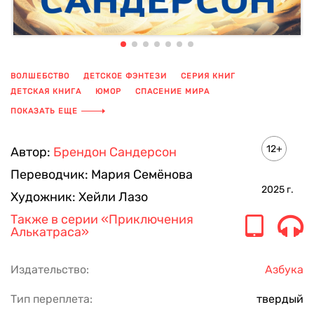
ВОЛШЕБСТВО
ДЕТСКОЕ ФЭНТЕЗИ
СЕРИЯ КНИГ
ДЕТСКАЯ КНИГА
ЮМОР
СПАСЕНИЕ МИРА
КНИГА С ИЛЛЮСТРАЦИЯМИ
КНИГИ ДЛЯ ПОДРОСТКОВ
ПОКАЗАТЬ ЕЩЕ
КНИГА ДЛЯ ДЕТЕЙ
ФЭНТЕЗИ
12+
Автор:
Брендон Сандерсон
Переводчик:
Мария Семёнова
2025
г.
Художник:
Хейли Лазо
Также в серии
«Приключения
Алькатраса»
Издательство:
Азбука
Тип переплета:
твердый