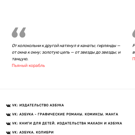
От колокольни к другой натянул я канаты; гирлянды —
Р
от окна к окну; золотую цепь — от звезды до звезды; и
в
танцую.
П
Пьяный корабль
VK: ИЗДАТЕЛЬСТВО АЗБУКА
VK: АЗБУКА - ГРАФИЧЕСКИЕ РОМАНЫ. КОМИКСЫ. МАНГА
VK: КНИГИ ДЛЯ ДЕТЕЙ. ИЗДАТЕЛЬСТВА МАХАОН И АЗБУКА
VK: АЗБУКА. КОЛИБРИ