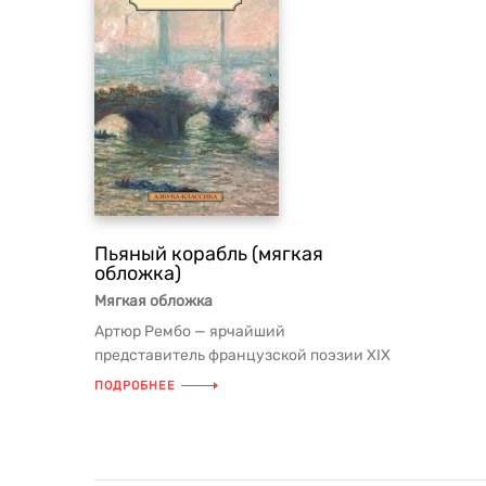
Пьяный корабль (мягкая
обложка)
Мягкая обложка
Артюр Рембо — ярчайший
представитель французской поэзии XIX
века. Юный вздорный мечтатель,
ПОДРОБНЕЕ
презирающ...