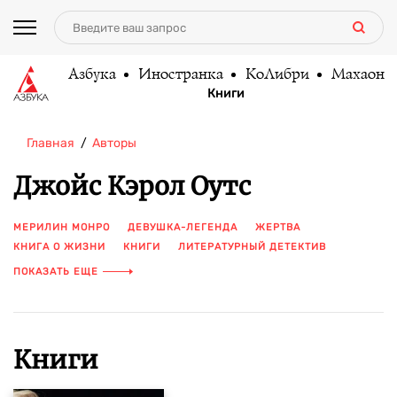
Азбука
Иностранка
КоЛибри
Махаон
Книги
Главная
Авторы
Джойс Кэрол Оутс
МЕРИЛИН МОНРО
ДЕВУШКА-ЛЕГЕНДА
ЖЕРТВА
КНИГА О ЖИЗНИ
КНИГИ
ЛИТЕРАТУРНЫЙ ДЕТЕКТИВ
МАГИЯ
НАСИЛИЕ
ПИСАТЕЛИ
СБОРНИК
ПОКАЗАТЬ ЕЩЕ
СЕМЕЙНАЯ САГА
СОВРЕМЕННАЯ ЗАРУБЕЖНАЯ ПРОЗА
ТАЙНА
ТАЙНЫ
ХУДОЖЕСТВЕННЫЙ РОМАН
Книги