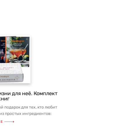
изни для неё. Комплект
книг
й подарок для тех, кто любит
 из простых ингредиентов:
очных продуктов и фр...
ЕЕ