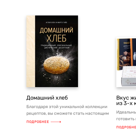
Домашний хлеб
Вкус ж
из 3-х 
Благодаря этой уникальной коллекции
Идеальны
рецептов, вы сможете стать настоящим
готовить
пекарем на собственной кухн...
ПОДРОБНЕЕ
муки, мол
ПОДРОБН