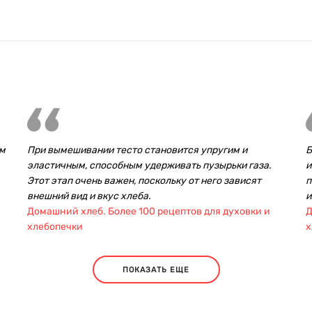
ым
При вымешивании тесто становится упругим и
Б
эластичным, способным удерживать пузырьки газа.
и
Этот этап очень важен, поскольку от него зависят
п
внешний вид и вкус хлеба.
и
Домашний хлеб. Более 100 рецептов для духовки и
Д
хлебопечки
х
ПОКАЗАТЬ ЕЩЕ