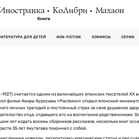
Иностранка
КоЛибри
Махаон
Книги
СЕРИИ
ЛИТЕРАТУРА ДЛЯ ДЕТЕЙ
NON-FICTION
КОМИКСЫ
92-1927) считается одним из величайших японских писателей XX 
велл фильм Акиры Куросавы «Расёмон» открыл японский кинемат
много личных трагедий и постоянный страх за свое душевное здо
ательство отца, отдавшего его на воспитание родственникам. Он
им лет издать восемь сборников рассказов, несколько книг эссе
асте 35 лет Акутагава покончил с собой.
численные новеллы, литературно-критические статьи и ряд сцен