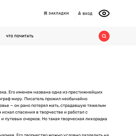
ЗАКЛАДКИ
ВХОД
ЧТО ПОЧИТАТЬ
века. Его именем названа одна из престижнейших
ограф миру. Писатель прожил необычайно
ровье — он рано потерял мать, страдавшую тяжелым
 искал спасения в творчестве и работал с
 и путевых очерков. Но такая творческая лихорадка
ариев. Его творчество можно условно разделить на