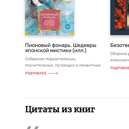
Пионовый фонарь. Шедевры
Безотв
японской мистики (илл.)
Сборник 
Собрание поразительных,
японског
поучительных, пугающих и пикантных
Акутагавы
ПОДРОБН
историй представляет многовековую
причудли
ПОДРОБНЕЕ
традици...
Цитаты из книг