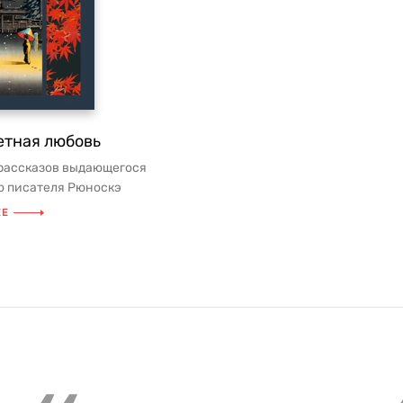
етная любовь
рассказов выдающегося
о писателя Рюноскэ
, в творчестве которого
ЕЕ
во...