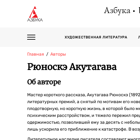
Азбука
ХУДОЖЕСТВЕННАЯ ЛИТЕРАТУРА
Главная
Авторы
Рюноскэ Акутагава
Об авторе
Мастер короткого рассказа, Акутагава Рюноскэ (18
литературных премий, а снятый по мотивам его но
плодотворную, но короткую жизнь, в которой было 
психическим расстройством, и тяжело пережил пред
одержимостью, позволившей ему за десять с небольш
лишь ускорила его приближение к катастрофе. В возр
Литературное наследие писателя составляют много