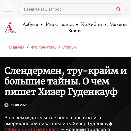
Азбука
Иностранка
КоЛибри
Махаон
Книги
Главная
Что почитать
Статьи
Слендермен, тру-крайм и
большие тайны. О чем
пишет Хизер Гуденкауф
12.08.2025
В нашем издательстве вышла новая книга
американской писательницы Хизер Гуденкауф
«Когда никто не видел»
— мрачный триллер о