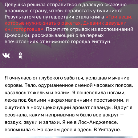
Девушка решила отправиться в далекую сказочно
красивую страну, чтобы поработать у букиниста.
Результатом ее путешествия стала книга
«Три вещи,
которые нужно знать о ракетах. Дневник девушки
книготорговца»
. Прочтите отрывок из воспоминаний
Джессики, рассказывающий о ее первых
впечатлениях от книжного городка Уигтаун.
Я очнулась от глубокого забытья, услышав мычание
коровы. Тело, одурманенное сменой часовых поясов,
казалось тяжелым и вялым. Я пошевелила ногами,
лежа под белыми накрахмаленными простынями, и
ощутила в носу щекочущий аромат лаванды. Вдруг я
осознала, каким непривычным было все вокруг —
воздух, звуки и запахи. Я не в Лос-Анджелесе,
вспомнила я. На самом деле я здесь. В Уигтауне.