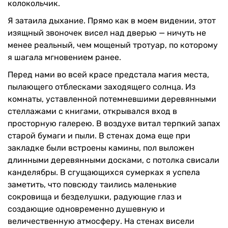
колокольчик.
Я затаила дыхание. Прямо как в моем видении, этот
изящный звоночек висел над дверью — ничуть не
менее реальный, чем мощеный тротуар, по которому
я шагала мгновением ранее.
Перед нами во всей красе предстала магия места,
пылающего отблесками заходящего солнца. Из
комнаты, уставленной потемневшими деревянными
стеллажами с книгами, открывался вход в
просторную галерею. В воздухе витал терпкий запах
старой бумаги и пыли. В стенах дома еще при
закладке были встроены камины, пол выложен
длинными деревянными досками, с потолка свисали
канделябры. В сгущающихся сумерках я успела
заметить, что повсюду таились маленькие
сокровища и безделушки, радующие глаз и
создающие одновременно душевную и
величественную атмосферу. На стенах висели