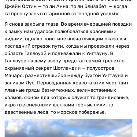
Джейн Остин — то ли Анна, то ли Элизабет, — когда
та проснулась в старинной загородной усадьбе.
Я снова закрыла глаза. Во время вчерашней поездки
к замку нам удалось полюбоваться красивыми
видами, однако поистине впечатляющим оказался
последний отрезок пути, когда мы проезжали через
область Галлоуэй и подъезжали к Уигтауну. В
Галлоуэе нашему взору предстал самый трепетно
охраняемый секрет Шотландии — полуостров
Мачарс, разместившийся между бухтой Уигтауна и
заливом Лус. Первозданная красота этих мест таит
плавные гряды безмятежных, величественных
холмов, фоном для которых служат то грандиозные,
укрытые снежными шапками горные пики, то
девственные леса, то морское побережье.