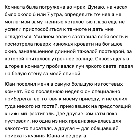
Комната была погружена во мрак. Думаю, на часах
было около 6 или 7 утра, определить точнее я не
могла: мои замутненные усталостью глаза еще не
успели приспособиться к темноте и дать мне
оглядеться. Усилием воли я заставила себя сесть и
посмотрела поверх изножья кровати на большое
окно, занавешенное длинной тяжелой портьерой, за
которой пряталось утреннее солнце. Сквозь щель в
шторе в комнату пробивался луч яркого света, падая
на белую стену за моей спиной.
Юан поселил меня в самую большую из гостевых
комнат. Всю последнюю неделю он специально
приберегал ее, готовя к моему приезду, и не селил
туда никого из гостей, приехавших на предстоящий
книжный фестиваль. Две другие комнаты пока
пустовали, но одна из них предназначалась для
какого-то писателя, а другая — для обещавшей
приехать кузины Юана и ее друга.