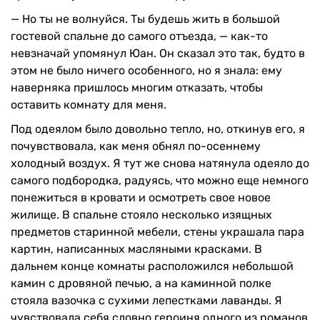
— Но ты не волнуйся. Ты будешь жить в большой
гостевой спальне до самого отъезда, — как-то
невзначай упомянул Юан. Он сказал это так, будто в
этом не было ничего особенного, но я знала: ему
наверняка пришлось многим отказать, чтобы
оставить комнату для меня.
Под одеялом было довольно тепло, но, откинув его, я
почувствовала, как меня обнял по-осеннему
холодный воздух. Я тут же снова натянула одеяло до
самого подбородка, радуясь, что можно еще немного
понежиться в кровати и осмотреть свое новое
жилище. В спальне стояло несколько изящных
предметов старинной мебели, стены украшала пара
картин, написанных масляными красками. В
дальнем конце комнаты расположился небольшой
камин с дровяной печью, а на каминной полке
стояла вазочка с сухими лепестками лаванды. Я
чувствовала себя словно героиня одного из романов