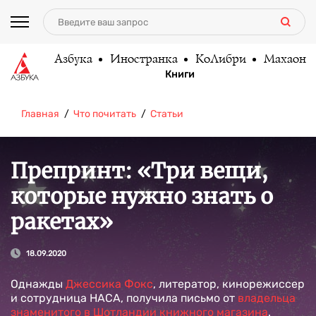
Азбука
Иностранка
КоЛибри
Махаон
Книги
Главная
Что почитать
Статьи
Препринт: «Три вещи,
которые нужно знать о
ракетах»
18.09.2020
Однажды
Джессика Фокс
, литератор, кинорежиссер
и сотрудница НАСА, получила письмо от
владельца
знаменитого в Шотландии книжного магазина
.