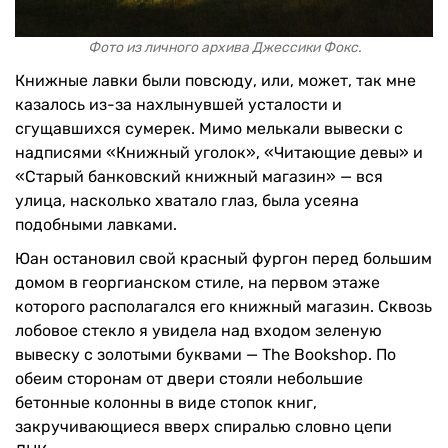
Фото из личного архива Джессики Фокс.
Книжные лавки были повсюду, или, может, так мне
казалось из-за нахлынувшей усталости и
сгущавшихся сумерек. Мимо мелькали вывески с
надписями «Книжный уголок», «Читающие девы» и
«Старый банковский книжный магазин» — вся
улица, насколько хватало глаз, была усеяна
подобными лавками.
Юан остановил свой красный фургон перед большим
домом в георгианском стиле, на первом этаже
которого располагался его книжный магазин. Сквозь
лобовое стекло я увидела над входом зеленую
вывеску с золотыми буквами — The Bookshop. По
обеим сторонам от двери стояли небольшие
бетонные колонны в виде стопок книг,
закручивающиеся вверх спиралью словно цепи