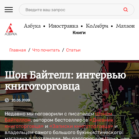
Азбука
Иностранка
КоЛибри
Махаон
Книги
Главная
Что почитать
Статьи
Шон Байтелл: интервью
книготорговца
20.05.2020
Недавно мы поговорили с писателем
Шоном
Байтеллом
, автором бестселлеров
«Дневник
книготорговца»
и
«Записки книготорговца»
и
владельцем самого большого букинистического
магазина в Шотландии. Мы расспросили Шона, чем