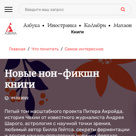
Азбука
Иностранка
КоЛибри
Махаон
Книги
Главная
Что почитать
Самое интересное
Новые нон-фикшн
книги
01.02.2022
Пятый том масштабного проекта Питера Акройда,
история Чехии от известного журналиста Андрея
Шарого, астрология с научной точки зрения,
любимый автор Билла Гейтса, секреты ферментации
и другие научно-популярные новинки февраля.