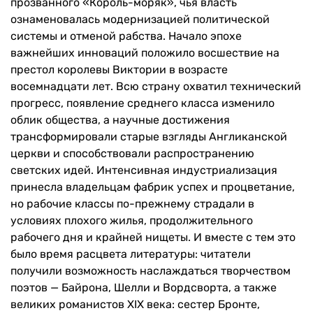
прозванного «Король-моряк», чья власть
ознаменовалась модернизацией политической
системы и отменой рабства. Начало эпохе
важнейших инноваций положило восшествие на
престол королевы Виктории в возрасте
восемнадцати лет. Всю страну охватил технический
прогресс, появление среднего класса изменило
облик общества, а научные достижения
трансформировали старые взгляды Англиканской
церкви и способствовали распространению
светских идей. Интенсивная индустриализация
принесла владельцам фабрик успех и процветание,
но рабочие классы по-прежнему страдали в
условиях плохого жилья, продолжительного
рабочего дня и крайней нищеты. И вместе с тем это
было время расцвета литературы: читатели
получили возможность наслаждаться творчеством
поэтов — Байрона, Шелли и Вордсворта, а также
великих романистов XIX века: сестер Бронте,