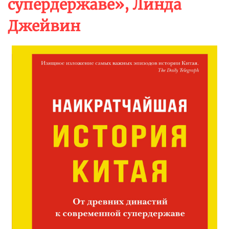
супердержаве», Линда
Джейвин