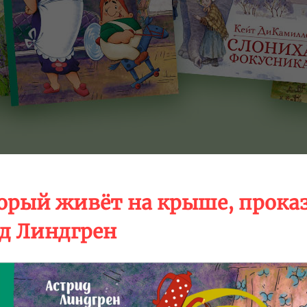
торый живёт на крыше, прока
ид Линдгрен