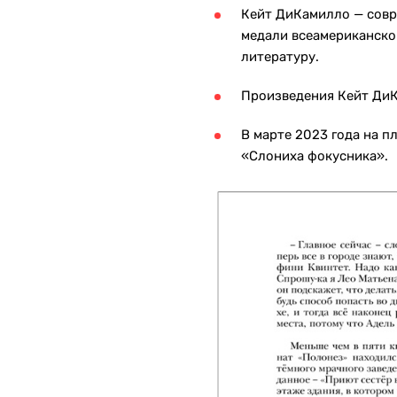
Кейт ДиКамилло — совр
медали всеамериканскои
литературу.
Произведения Кейт Ди
В марте 2023 года на п
«Слониха фокусника».