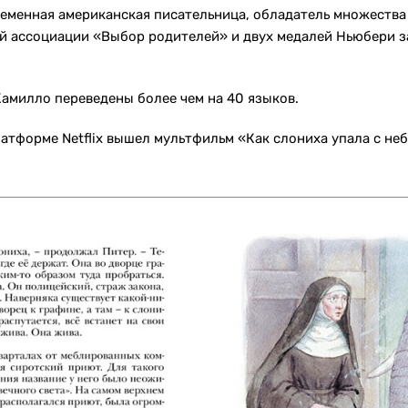
еменная американская писательница, обладатель множества н
̆ ассоциации «Выбор родителей» и двух медалей Ньюбери з
Камилло переведены более чем на 40 языков.
латформе Netflix вышел мультфильм «Как слониха упала с не