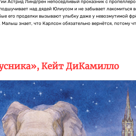
гии Астрид Линдгрен непоседливый проказник с пропеллером
подшучивает над дядей Юлиусом и не забывает лакомиться в
ые его проделки вызывают улыбку даже у невозмутимой фрёк
 Малыш знает, что Карлсон обязательно вернётся, потому ч
усника», Кейт ДиКамилло