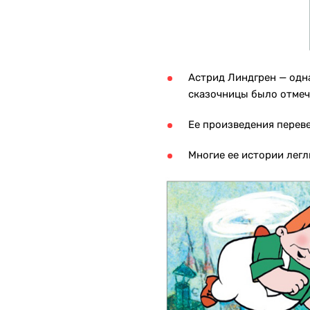
Астрид Линдгрен — одна
сказочницы было отме
Ее произведения перев
Многие ее истории лег