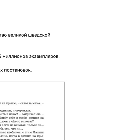
во великой шведской
5 миллионов экземпляров.
ых постановок.