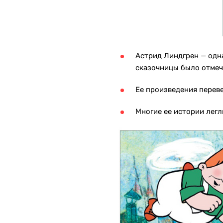
Астрид Линдгрен — одна
сказочницы было отме
Ее произведения перев
Многие ее истории лег