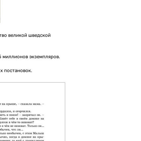
во великой шведской
5 миллионов экземпляров.
ых постановок.