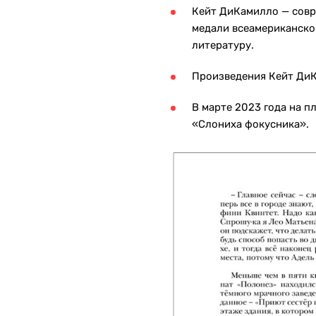
Кейт ДиКамилло — совр
медали всеамериканскои
литературу.
Произведения Кейт Ди
В марте 2023 года на п
«Слониха фокусника».