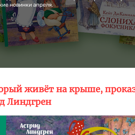
ские новинки апреля.
торый живёт на крыше, прока
ид Линдгрен