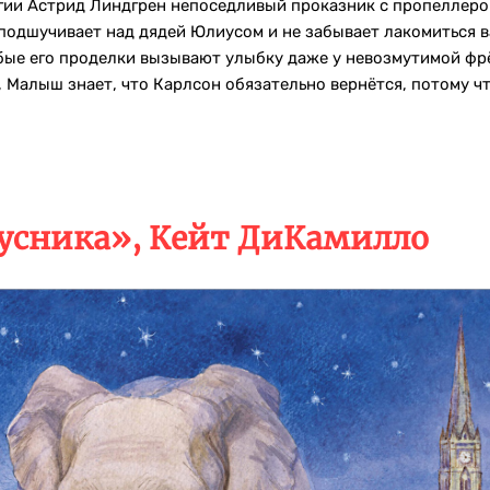
гии Астрид Линдгрен непоседливый проказник с пропеллером
подшучивает над дядей Юлиусом и не забывает лакомиться в
ые его проделки вызывают улыбку даже у невозмутимой фрёк
 Малыш знает, что Карлсон обязательно вернётся, потому ч
усника», Кейт ДиКамилло