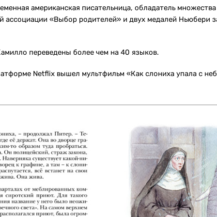
еменная американская писательница, обладатель множества н
̆ ассоциации «Выбор родителей» и двух медалей Ньюбери з
Камилло переведены более чем на 40 языков.
латформе Netflix вышел мультфильм «Как слониха упала с не