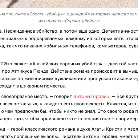
иал по книге «Сороки-убийцы», сценарий к которому написал сам 
из сериала «Сороки-убийцы»
а. Неожиданное убийство, а потом еще одно. Детектив-инос
нциальных подозреваемых, каждому из которых есть, что ск
ка, так что никаких мобильных телефонов, компьютеров, су
и? Это сюжет «Английских сорочьих убийств» — девятой част
и про Аттикуса Пюнда. Действие романа происходит в вымыш
ливаясь по живописным лужайкам или пропуская стаканчик-д
исходит в шикарном поместье.
 своеобразное место, — говорит
Энтони Горовиц
. — Все друг
о всех остальных, у каждого есть свои секреты. Кажется, чт
 о чем предпочли бы, чтобы никто не знал. Это своего рода 
а для того, чтобы произошло что-то неприятное — например
нд — герой классического романа в духе Агаты Кристи и «зо
елать поспешные выводы. Писатель Энтони Горовиц умеет уд