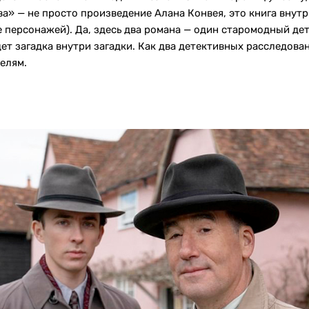
а» — не просто произведение Алана Конвея, это книга внут
е персонажей). Да, здесь два романа — один старомодный де
дет загадка внутри загадки. Как два детективных расследов
телям.