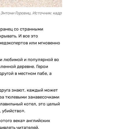
Энтони Горовиц. Источник: кадр
транец со странными
рывать. И все это
дмедэкспертов или мгновенно
и любимой и популярной во
ленной деревне. Герои
ругой в местном пабе, а
 друга знают, каждый может
о за тюлевыми занавесочками
плавильный котел, это целый
, убийство».
лотого века» английских
ивлять читателей.