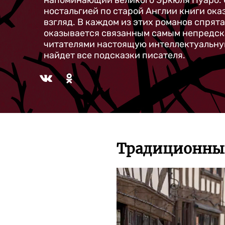
напоминающий великого Эркюля Пуаро. О
ностальгией по старой Англии книги ока
взгляд. В каждом из этих романов спрята
оказывается связанным самым непредска
читателями настоящую интеллектуальную 
найдет все подсказки писателя.
Традиционный