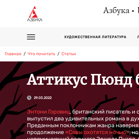
Азбука
ХУДОЖЕСТВЕННАЯ ЛИТЕРАТУРА
Главная
Что почитать
Статьи
Аттикус Пюнд б
29.03.2022
Энтони Горовиц
, британский писатель и
выпустил два удивительных романа в дух
Преданным поклонникам жанра наверняк
продолжение
«Совы охотятся ночью»
, н