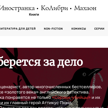
Иностранка
КоЛибри
Махаон
Книги
СЕРИИ
ЛИТЕРАТУРА ДЛЯ ДЕТЕЙ
NON-FICTION
КОМИКСЫ
ерется за дело
 сценарист, автор многочисленных бестселлеров,
е «золотого века» английского детектива.
а понравятся не только
«Сороки-убийцы»
и их
о и их главный герой Аттикус Пюнд,