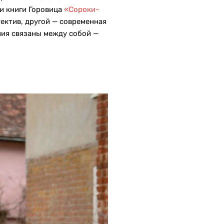
ри книги Горовица
«Сороки-
тектив, другой — современная
ания связаны между собой —