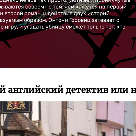
днако не все так просто: уютные и проникнутые
зываются совсем не тем, чем кажутся на первый
н второй роман, и действие двух историй
зуемым образом. Энтони Горовиц затевает с
игру, и угадать убийцу сможет только тот, кто
 английский детектив или н