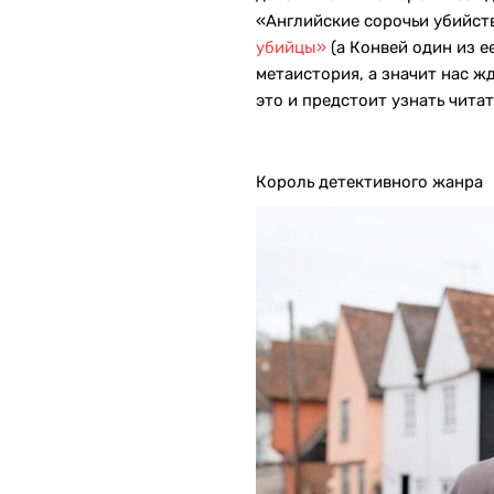
«Английские сорочьи убийств
убийцы»
(а Конвей один из е
метаистория, а значит нас ж
это и предстоит узнать чита
Король детективного жанра