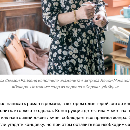
ль Сьюзен Райленд исполнила знаменитая актриса Лесли Мэнвил
«Оскар». Источник: кадр из сериала «Сороки-убийцы»
л написать роман в романе, в котором один герой, автор кни
нить, кто же это сделал. Конструкция детектива может на 
, как настоящий джентльмен, соблюдает все правила жанра.
гли угадать концовку, но при этом оставить все необходимые