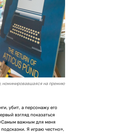
л, номинировавшаяся на премию
ги, убит, а персонажу его
первый взгляд показаться
 «Самым важным для меня
 подсказки. Я играю честно»,