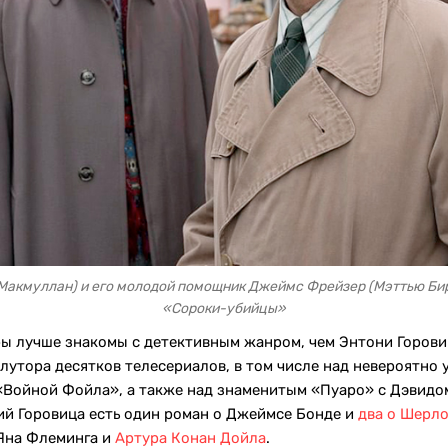
Макмуллан) и его молодой помощник Джеймс Фрейзер (Мэттью Бирд
«Сороки-убийцы»
ы лучше знакомы с детективным жанром, чем Энтони Горовиц
лутора десятков телесериалов, в том числе над невероятно
«Войной Фойла», а также над знаменитым «Пуаро» с Дэвидом
й Горовица есть один роман о Джеймсе Бонде и
два о Шерл
Яна Флеминга и
Артура Конан Дойла
.