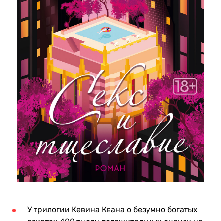
У трилогии Кевина Квана о безумно богатых