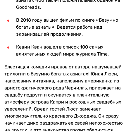
азиатах 400 тысяч положительных оценок на
Goodreads.
В 2018 году вышел фильм по книге «Безумно
богатые азиаты». Ведется работа над
экранизацией продолжения.
Кевин Кван вошел в список 100 самых
влиятельных людей мира журнала Time.
Блестящая комедия нравов от автора нашумевшей
трилогии о безумно богатых азиатах! Юная Люси,
наполовину китаянка, наполовину американка из
аристократического рода Черчилль, приезжает на
свадьбу подруги и окунается в пленительную
атмосферу острова Капри и роскошных свадебных
увеселений. Среди гостей Люси замечает
умопомрачительно красивого Джорджа. Он сразу
начинает дико раздражать ее своей непохожестью
на других, и это знакомство грозит обернуться