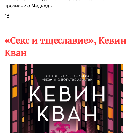
прозванию Медведь…
16+
«Секс и тщеславие», Кевин
Кван