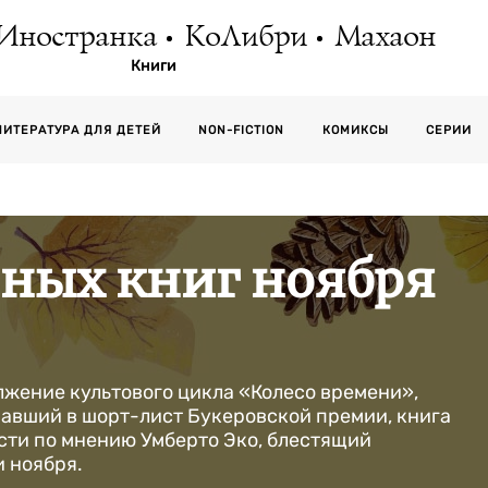
Иностранка
КоЛибри
Махаон
Книги
СЕРИИ
ЛИТЕРАТУРА ДЛЯ ДЕТЕЙ
NON-FICTION
КОМИКСЫ
нных книг ноября
лжение культового цикла «Колесо времени»,
павший в шорт-лист Букеровской премии, книга
сти по мнению Умберто Эко, блестящий
и ноября.