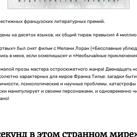
рестижных французских литературных премий.
дены на десяток языков, их общий тираж превысил 4 милли
ртвых» был снят фильм с Мелани Лоран («Бесславные ублюд
сь в меня, если осмелишься» и «Необычайные приключения 
 малой прозы мастера остросюжетного жанра! Двенадцать но
солютно характерных для миров Франка Тилье: загадки бытия
личности, психологические и научные проблемы, катастрофы
ски манипулирует и своими персонажами, и одновременно чи
ано!
секунд в этом странном мире