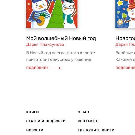
Мой волшебный Новый год
Нового
Дарья Плаксунова
Дарья Пл
В Новый год всегда много хлопот:
Весёлые 
приготовить вкусные угощения,
Каждый д
украсить дом, нарядить ёлку и
приключе
ПОДРОБНЕЕ
ПОДРОБН
упакова...
всегда т..
КНИГИ
О НАС
СТАТЬИ И ПОДБОРКИ
КОНТАКТЫ
НОВОСТИ
ГДЕ КУПИТЬ КНИГИ