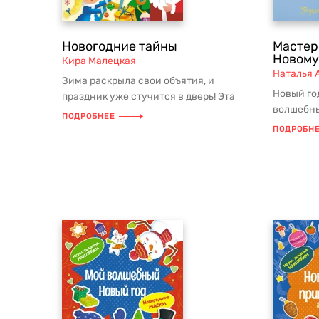
Новогодние тайны
Мастер
Новому
Кира Малецкая
Наталья 
Зима раскрыла свои объятия, и
Новый го
праздник уже стучится в дверь! Эта
волшебны
книга — твой билет в мир зимних чуд...
ПОДРОБНЕЕ
приносит
ПОДРОБН
готовить в