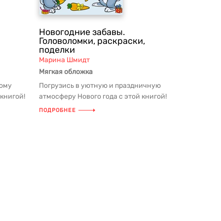
Новогодние забавы.
Головоломки, раскраски,
поделки
Марина Шмидт
Мягкая обложка
ному
Погрузись в уютную и праздничную
 книгой!
атмосферу Нового года с этой книгой!
...
Здесь тебя ждут загадки, логич...
ПОДРОБНЕЕ