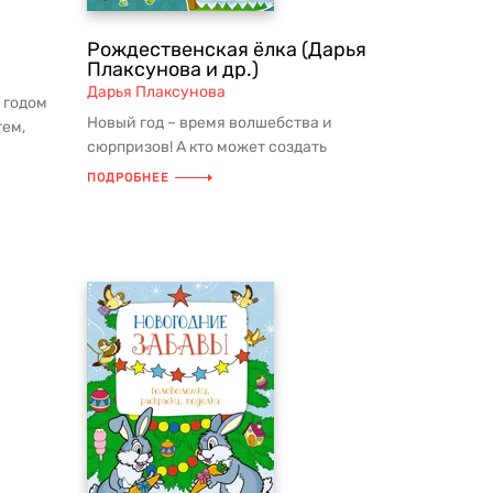
Рождественская ёлка (Дарья
Плаксунова и др.)
Дарья Плаксунова
 годом
Новый год – время волшебства и
тем,
сюрпризов! А кто может создать
..
отличное настроение лучше, чем Дед
ПОДРОБНЕЕ
Мор...