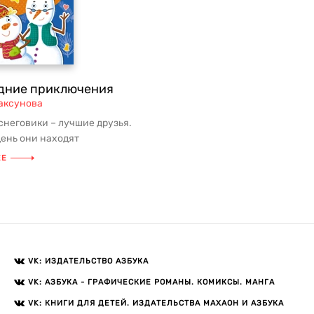
дние приключения
аксунова
снеговики – лучшие друзья.
ень они находят
ния, а их морковные носы
ЕЕ
.
VK: ИЗДАТЕЛЬСТВО АЗБУКА
VK: АЗБУКА - ГРАФИЧЕСКИЕ РОМАНЫ. КОМИКСЫ. МАНГА
VK: КНИГИ ДЛЯ ДЕТЕЙ. ИЗДАТЕЛЬСТВА МАХАОН И АЗБУКА