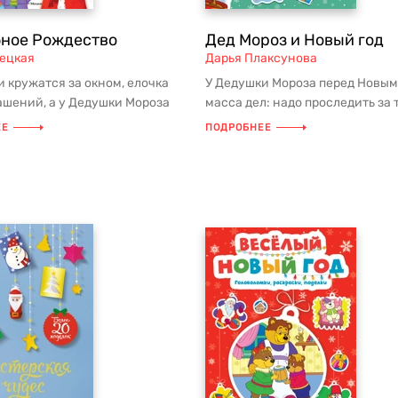
ное Рождество
Дед Мороз и Новый год
ецкая
Дарья Плаксунова
 кружатся за окном, елочка
У Дедушки Мороза перед Новым
ашений, а у Дедушки Мороза
масса дел: надо проследить за 
ел, что без помощнико...
чтобы в лесу было достаточно с.
ЕЕ
ПОДРОБНЕЕ