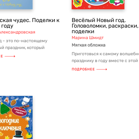
ская чудес. Поделки к
Весёлый Новый год.
 году
Головоломки, раскраски,
поделки
Александровская
Марина Шмидт
д – это по-настоящему
Мягкая обложка
й праздник, который
Приготовься к самому волшеб
 радость и тепло. Время
ЕЕ
празднику в году вместе с этой
...
В ней ты найдешь увлекательны
ПОДРОБНЕЕ