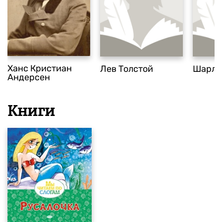
Ханс Кристиан
Лев Толстой
Шарль
Андерсен
Книги