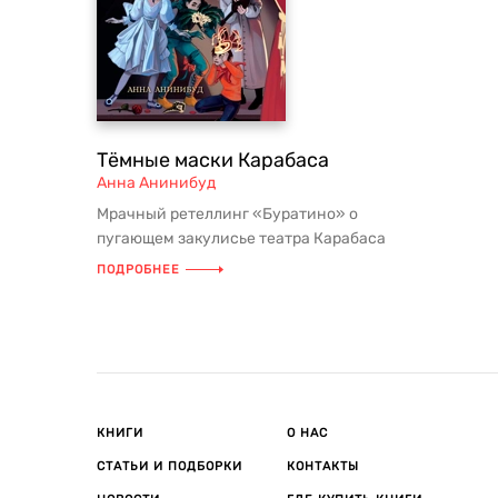
Тёмные маски Карабаса
Анна Анинибуд
Мрачный ретеллинг «Буратино» о
пугающем закулисье театра Карабаса
Барабаса! Хоррор-история про стра...
ПОДРОБНЕЕ
КНИГИ
О НАС
СТАТЬИ И ПОДБОРКИ
КОНТАКТЫ