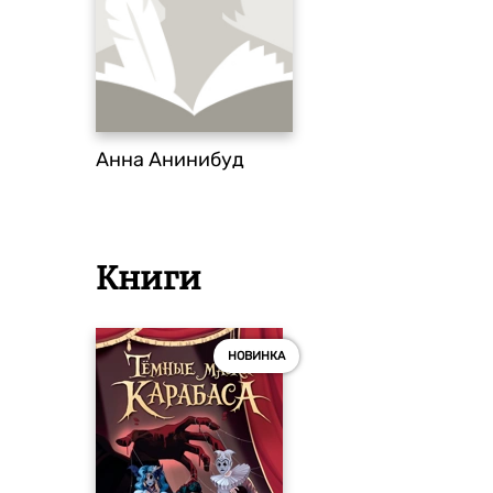
Анна Анинибуд
Книги
НОВИНКА