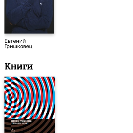
Евгений
Гришковец
Книги