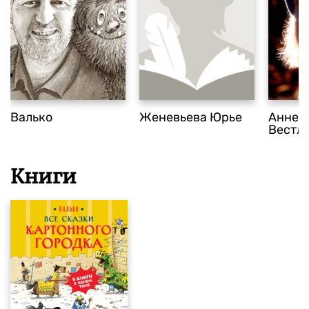
Валько
Женевьева Юрье
Анне-
Вестл
Книги