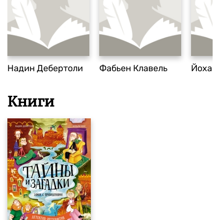
Надин Дебертоли
Фабьен Клавель
Йохан
Книги