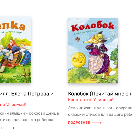
илл. Елена Петрова и
Колобок (Почитай мне ск
Константин Ушинский
тин Ушинский
Эти книжки-малышки - сокров
ки-малышки - сокровищница
сказок и стихов для вашего реб
стихов для вашего ребенка!
Добрые, богато иллюстрированн
ПОДРОБНЕЕ
богато иллюстрированны...
ЕЕ