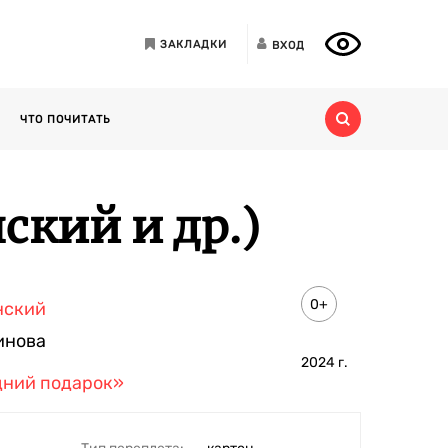
ЗАКЛАДКИ
ВХОД
ЧТО ПОЧИТАТЬ
кий и др.)
0+
нский
инова
2024
г.
дний подарок»