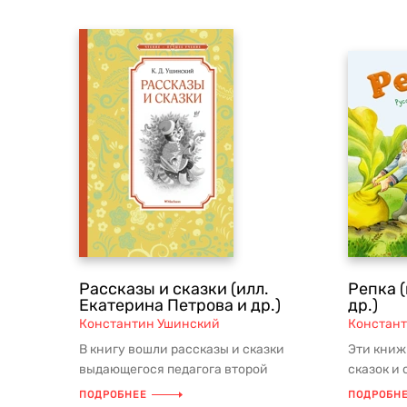
Рассказы и сказки (илл.
Репка (
Екатерина Петрова и др.)
др.)
Константин Ушинский
Констан
В книгу вошли рассказы и сказки
Эти книж
выдающегося педагога второй
сказок и 
половины ХIХ века Константина
Добрые, 
ПОДРОБНЕЕ
ПОДРОБН