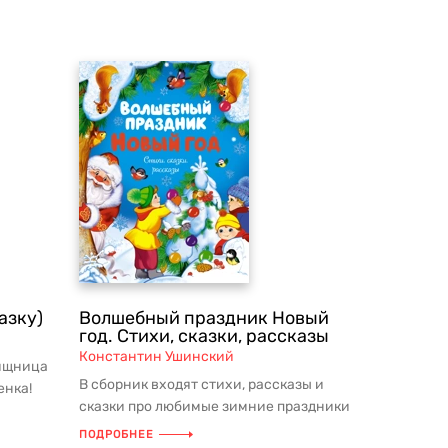
азку)
Волшебный праздник Новый
год. Стихи, сказки, рассказы
Константин Ушинский
ищница
В сборник входят стихи, рассказы и
енка!
сказки про любимые зимние праздники
ы...
– Новый год и Рождество. По т...
ПОДРОБНЕЕ