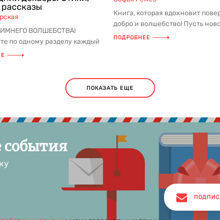
, рассказы
Книга, которая вдохновит пове
рская
добро и волшебство! Пусть нов
ЗИМНЕГО ВОЛШЕБСТВА!
чудо начнётся прямо сейчас!...
ПОДРОБНЕЕ
те по одному разделу каждый
по 31 декабря и продлев...
ЕЕ
ПОКАЗАТЬ ЕЩЕ
е события
ку
ПОДПИС