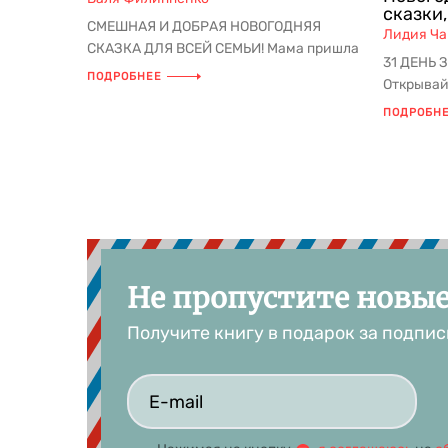
сказки
СМЕШНАЯ И ДОБРАЯ НОВОГОДНЯЯ
Лидия Ча
СКАЗКА ДЛЯ ВСЕЙ СЕМЬИ! Мама пришла
31 ДЕНЬ 
с работы и… превратилась в дракона...
ПОДРОБНЕЕ
Открывай
день с 1 
ПОДРОБН
Не пропустите новы
Получите книгу в подарок за подпис