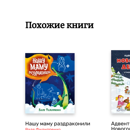
Дмитриевич...
Похожие книги
Нашу маму раздраконили
Адвент
Нового
Валя Филиппенко