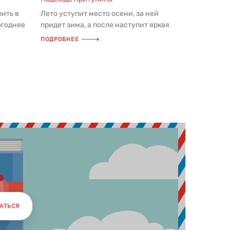
рить в
Лето уступит место осени, за ней
огоднее
придет зима, а после наступит яркая
весна — и так круглый год. Хоро...
ПОДРОБНЕЕ
АТЬСЯ