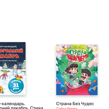
-календарь.
Страна Без Чудес
дний декабрь. Стихи,
Софья Ремез