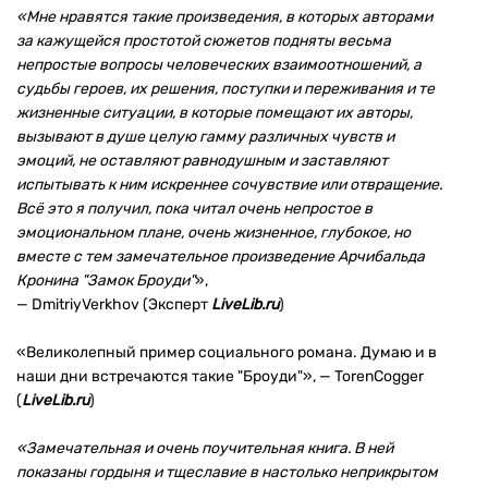
«Мне нравятся такие произведения, в которых авторами
за кажущейся простотой сюжетов подняты весьма
непростые вопросы человеческих взаимоотношений, а
судьбы героев, их решения, поступки и переживания и те
жизненные ситуации, в которые помещают их авторы,
вызывают в душе целую гамму различных чувств и
эмоций, не оставляют равнодушным и заставляют
испытывать к ним искреннее сочувствие или отвращение.
Всё это я получил, пока читал очень непростое в
эмоциональном плане, очень жизненное, глубокое, но
вместе с тем замечательное произведение Арчибальда
Кронина "Замок Броуди"
»,
— DmitriyVerkhov (Эксперт
LiveLib.ru
)
«Великолепный пример социального романа. Думаю и в
наши дни встречаются такие "Броуди"», — TorenCogger
(
LiveLib.ru
)
«Замечательная и очень поучительная книга. В ней
показаны гордыня и тщеславие в настолько неприкрытом