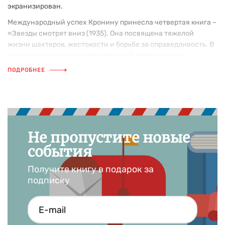
экранизирован.
Международный успех Кронину принесла четвертая книга –
«Звезды смотрят вниз (1935). Она посвящена тяжелой
жизни шахтеров, жестокости и борьбе за справедливость. В
список значительных произведений автора входит
основанная на его врачебном опыте «Цитадель» (1937).
ПОДРОБНЕЕ
Интересно, что отчасти благодаря «Цитадели» была
создана Национальная служба здравоохранения
Великобритании.
Умер Арчибальд Кронин 6 января 1981 года.
Не пропустите новые
события
Получите книгу в подарок за
подписку