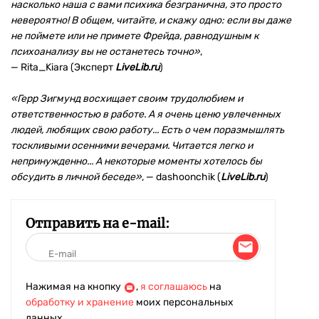
насколько наша с вами психика безгранична, это просто
невероятно! В общем, читайте, и скажу одно: если вы даже
не поймете или не примете Фрейда, равнодушным к
психоанализу вы не останетесь точно»
,
— Rita_Kiara (Эксперт
LiveLib.ru
)
«Герр Зигмунд восхищает своим трудолюбием и
ответственностью в работе. А я очень ценю увлеченных
людей, любящих свою работу... Есть о чем поразмышлять
тоскливыми осенними вечерами. Читается легко и
непринужденно... А некоторые моменты хотелось бы
обсудить в личной беседе»
, — dashoonchik (
LiveLib.ru
)
Отправить на e-mail:
Нажимая на кнопку
,
я соглашаюсь
на
обработку и хранение
моих персональных
данных