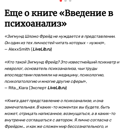
Еще о книге «
Введение в
психоанализ
»
«Зигмунд Шломо Фрейд не нуждается в представлении.
Он один из тех личностей читать которых - нужно
»,
— AlexxSmith (
LiveLib.ru
)
«Кто такой Зигмунд Фрейд? Это известнейший психиатр и
невролог, основатель психоанализа, чьи труды
впоследствии повлияли на медицину, психологию,
психопатологию и многие другие сферы
»,
— Rita_Kiara (Эксперт
LiveLib.ru
)
«Книга дает представление о психоанализе, и она
замечательная. В каких-то моментах вы будете, быть
может, отрицать написанное, возмущаться, а в каких-то
внутренне соглашаться с автором. Я лично согласна с
Фрейдом… и как же сложен мир бессознательного, и