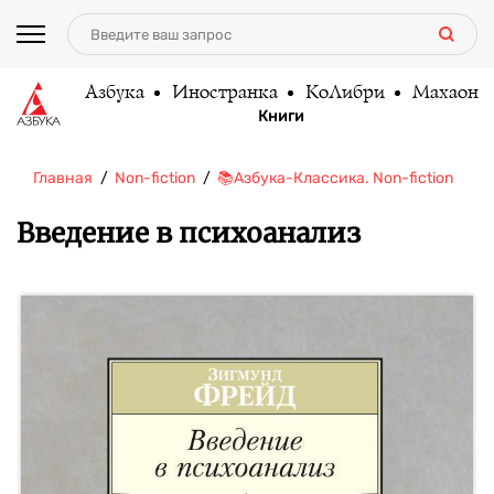
Азбука
Иностранка
КоЛибри
Махаон
Книги
Главная
Non-fiction
📚Азбука-Классика. Non-fiction
Вв
Введение в психоанализ