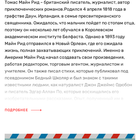
Томас Майн Рид – британский писатель, журналист, автор
приключенческих романов.Родился 4 апреля 1818 года в
графстве Даун, Ирландия, в семье пресвитерианского
священника. Ожидалось, что мальчик пойдет по стопам отца,
поэтому он несколько лет обучался в Королевском
академическом институте Белфаста. Однако в 1893 году
Майн Рид отправился в Новый Орлеан, где его ожидала
жизнь, полная захватывающих приключений. Именно в
Америке Майн Рид начал создавать свои произведения,
работая редактором, торговым агентом, журналистом и
учителем. Он также писал стихи, которые публиковал под
псевдонимом Бедный Школяр и был знаком с такими
известными людьми, как натуралист Джон Джеймс Одюбон
и писатель Эдгар Аллан По, которые восхищались его
изобретательными рассказами. Опыт, полученный им в
Соединенных Штатах, включая также и участие в
ПОДРОБНЕЕ
Мексиканской войне, оказал колоссальное влияние на его
творчество. Большинство его захватывающих сюжетов
вдохновлены событиями и местами, о которых Рид узнал из
своих путешествий по США и Мексике. Несмотря на то, что
критики были склонны называть его произведения чересчур