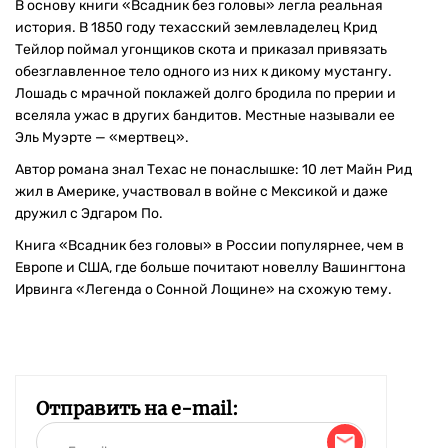
В основу книги «Всадник без головы» легла реальная
история. В 1850 году техасский землевладелец Крид
Тейлор поймал угонщиков скота и приказал привязать
обезглавленное тело одного из них к дикому мустангу.
Лошадь с мрачной поклажей долго бродила по прерии и
вселяла ужас в других бандитов. Местные называли ее
Эль Муэрте — «мертвец».
Автор романа знал Техас не понаслышке: 10 лет Майн Рид
жил в Америке, участвовал в войне с Мексикой и даже
дружил с Эдгаром По.
Книга «Всадник без головы» в России популярнее, чем в
Европе и США, где больше почитают новеллу Вашингтона
Ирвинга «Легенда о Сонной Лощине» на схожую тему.
Отправить на e-mail: