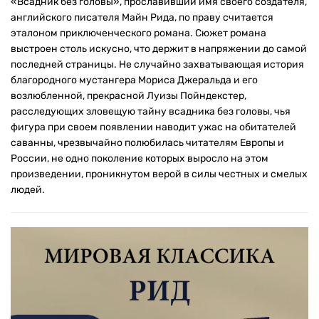
«Всадник без головы», прославивший имя своего создателя,
английского писателя Майн Рида, по праву считается
эталоном приключенческого романа. Сюжет романа
выстроен столь искусно, что держит в напряжении до самой
последней страницы. Не случайно захватывающая история
благородного мустангера Мориса Джеральда и его
возлюбленной, прекрасной Луизы Пойндекстер,
расследующих зловещую тайну всадника без головы, чья
фигура при своем появлении наводит ужас на обитателей
саванны, чрезвычайно полюбилась читателям Европы и
России, не одно поколение которых выросло на этом
произведении, проникнутом верой в силы честных и смелых
людей.