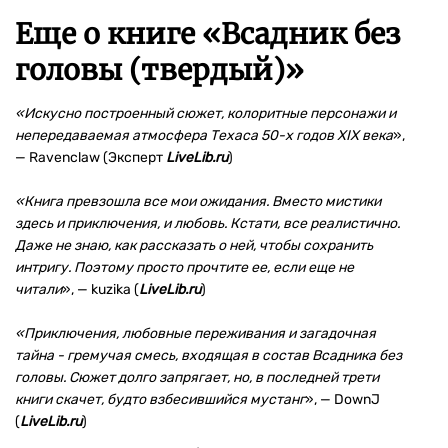
Еще о книге «
Всадник без
головы (твердый)
»
«Искусно построенный сюжет, колоритные персонажи и
непередаваемая атмосфера Техаса 50-х годов XIX века
»,
— Ravenclaw (Эксперт
LiveLib.ru
)
«Книга превзошла все мои ожидания. Вместо мистики
здесь и приключения, и любовь. Кстати, все реалистично.
Даже не знаю, как рассказать о ней, чтобы сохранить
интригу. Поэтому просто прочтите ее, если еще не
читали
», — kuzika (
LiveLib.ru
)
«Приключения, любовные переживания и загадочная
тайна - гремучая смесь, входящая в состав Всадника без
головы. Сюжет долго запрягает, но, в последней трети
книги скачет, будто взбесившийся мустанг
», — DownJ
(
LiveLib.ru
)