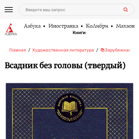
Азбука
Иностранка
КоЛибри
Махаон
Книги
Главная
Художественная литература
📚Зарубежная ли
Всадник без головы (твердый)