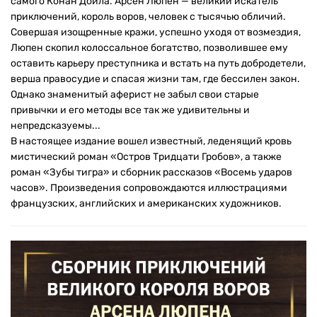
самого Конан Дойла. Арсен Люпен — великий искатель
приключений, король воров, человек с тысячью обличий.
Совершая изощренные кражи, успешно уходя от возмездия,
Люпен скопил колоссальное богатство, позволившее ему
оставить карьеру преступника и встать на путь добродетели,
верша правосудие и спасая жизни там, где бессилен закон.
Однако знаменитый аферист не забыл свои старые
привычки и его методы все так же удивительны и
непредсказуемы...
В настоящее издание вошел известный, леденящий кровь
мистический роман «Остров Тридцати Гробов», а также
роман «Зубы тигра» и сборник рассказов «Восемь ударов
часов». Произведения сопровождаются иллюстрациями
французских, английских и американских художников.