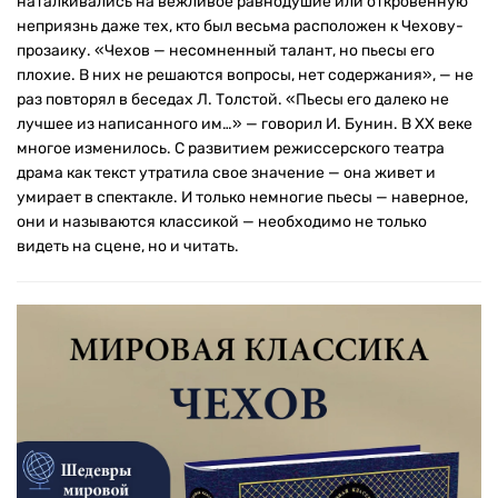
наталкивались на вежливое равнодушие или откровенную
неприязнь даже тех, кто был весьма расположен к Чехову-
прозаику. «Чехов — несомненный талант, но пьесы его
плохие. В них не решаются вопросы, нет содержания», — не
раз повторял в беседах Л. Толстой. «Пьесы его далеко не
лучшее из написанного им…» — говорил И. Бунин. В ХХ веке
многое изменилось. С развитием режиссерского театра
драма как текст утратила свое значение — она живет и
умирает в спектакле. И только немногие пьесы — наверное,
они и называются классикой — необходимо не только
видеть на сцене, но и читать.