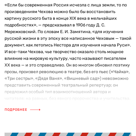
«Если бы современная Россия исчезла с лица земли, то по
произведениям Чехова можно было бы восстановить
картину русского быта в конце XIX века в мельчайших
подробностях», — предсказывал в 1906 году Д. С.
Мережковский. По словам Е. И. Замятина, «для изучения
русской жизни в эту эпоху все написанное Чеховым — такой
документ, как летопись Нестора для изучения начала Руси».
И все-таки Чехова, чье творчество оказало столь мощное
влияние на мировую культуру, часто называют писателем
ХХ века — и это справедливо. Он во многом обновил поэтику
прозы, произвел революцию в театре, без его пьес («Чайка»,
«Три сестры», «Дядя Ваня», «Вишневый сад») невозможно
представить современный театральный репертуар; он
предложил особый тип взаимоотношений автора и
читателя: на равных, без явного пророчества и учительства.
В произведениях Чехова формула «говорить на разных
ПОДРОБНЕЕ
языках» перестала быть метафорой, и это тоже стало
открытием; в воспроизведении конфликтов, основанных на
непонимании героями друг друга, Чехов неисчерпаем. Но
видимо, в каких-то отношениях Чехов спорил с ХХ веком.