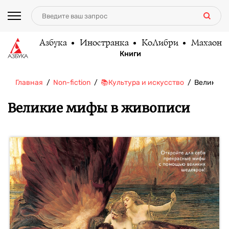
Азбука
Иностранка
КоЛибри
Махаон
Книги
Главная
Non-fiction
📚Культура и искусство
Великие 
Великие мифы в живописи