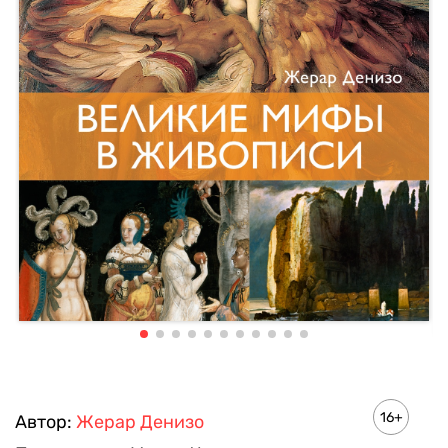
16+
Автор:
Жерар Денизо