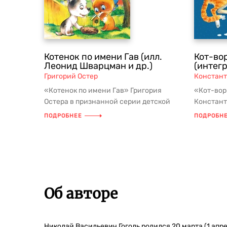
Котенок по имени Гав (илл.
Кот-во
Леонид Шварцман и др.)
(интег
Григорий Остер
Констант
«Котенок по имени Гав» Григория
«Кот-вор
Остера в признанной серии детской
Констант
классики из школьной программы и с...
признанн
ПОДРОБНЕЕ
ПОДРОБН
школ...
Об авторе
Николай Васильевич Гоголь родился 20 марта (1 апр