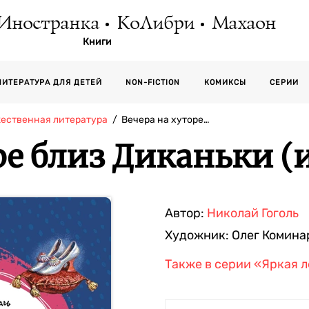
Иностранка
КоЛибри
Махаон
Книги
СЕРИИ
ЛИТЕРАТУРА ДЛЯ ДЕТЕЙ
NON-FICTION
КОМИКСЫ
жественная литература
Вечера на хуторе…
ре близ Диканьки 
Автор:
Николай Гоголь
Художник:
Олег Комина
Также в серии
«Яркая л