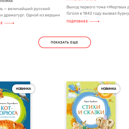
бложка
Выход первого тома «Мертвых 
голь — величайший русский
Гоголя в 1842 году вызвал бурн
 и драматург. Одной из вершин
полемику современников, раско
ества, самым извест...
ПОДРОБНЕЕ
ЕЕ
ПОКАЗАТЬ ЕЩЕ
НОВИНКА
НОВИНКА