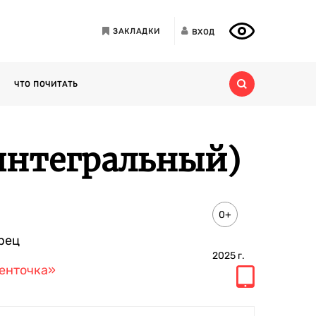
ЗАКЛАДКИ
ВХОД
ЧТО ПОЧИТАТЬ
(интегральный)
0+
рец
2025
г.
енточка»