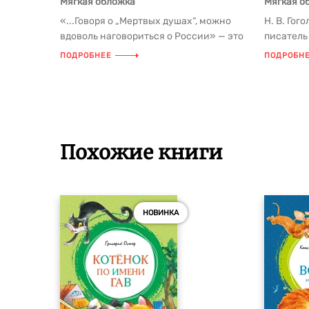
Мягкая обложка
Мягкая о
«...Говоря о „Мертвых душах“, можно
Н. В. Го
вдоволь наговориться о России» — это
писатель
суждение поэта и критика П....
его творч
ПОДРОБНЕЕ
ПОДРОБН
Похожие книги
НОВИНКА