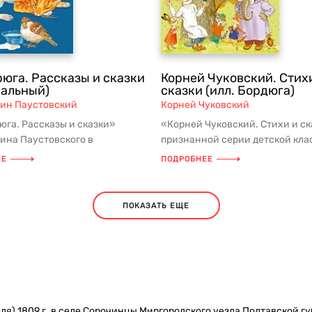
рюга. Рассказы и сказки
Корней Чуковский. Стих
ральный)
сказки (илл. Бордюга)
ин Паустовский
Корней Чуковский
юга. Рассказы и сказки»
«Корней Чуковский. Стихи и ск
ина Паустовского в
признанной серии детской кла
ой серии детской классики из
школьной программы и списк...
ЕЕ
ПОДРОБНЕЕ
ПОКАЗАТЬ ЕЩЕ
еля) 1809 г. в селе Сорочинцы Миргородского уезда Полтавской г