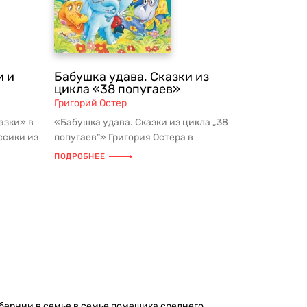
и и
Бабушка удава. Сказки из
цикла «38 попугаев»
Григорий Остер
азки» в
«Бабушка удава. Сказки из цикла „38
ссики из
попугаев“» Григория Остера в
признанной серии детской классики
ПОДРОБНЕЕ
и...
убернии в семье в семье помещика среднего