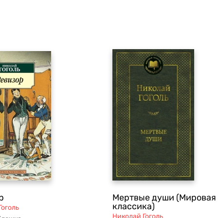
р
Мертвые души (Мировая
классика)
Гоголь
Николай Гоголь