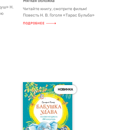
Мягкая обложка
душ» Н.
Читайте книгу, смотрите фильм!
ую
Повесть Н. В. Гоголя «Тарас Бульба»
ло...
уже современники сопоставляли с ...
ПОДРОБНЕЕ
НОВИНКА