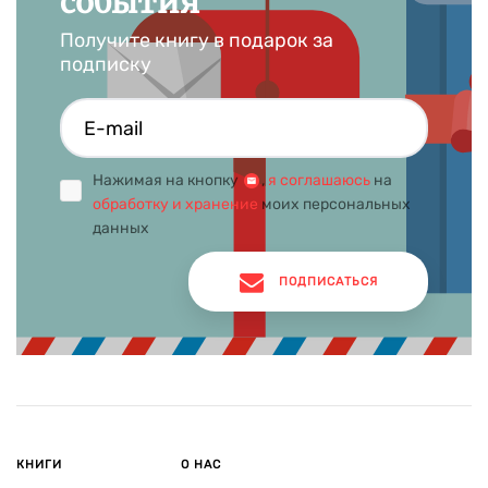
события
Получите книгу в подарок за
подписку
Нажимая на кнопку
,
я соглашаюсь
на
обработку и хранение
моих персональных
данных
ПОДПИСАТЬСЯ
КНИГИ
О НАС