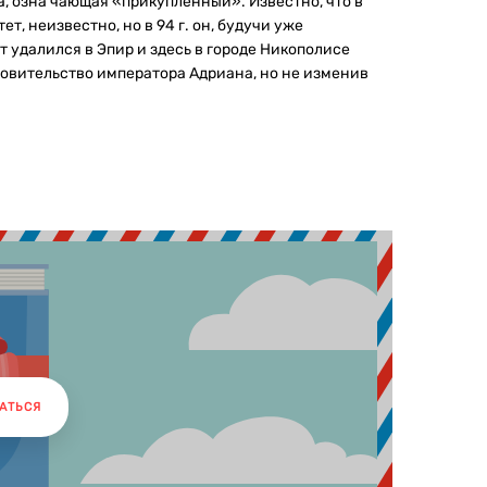
чка, озна чающая «прикупленный». Известно, что в
, неизвестно, но в 94 г. он, будучи уже
удалился в Эпир и здесь в городе Никополисе
кровительство императора Адриана, но не изменив
АТЬСЯ