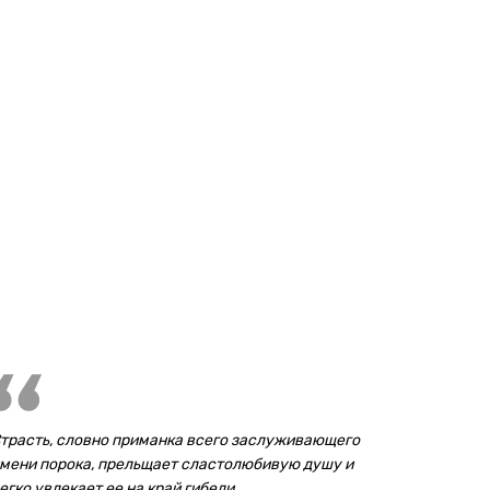
трасть, словно приманка всего заслуживающего
мени порока, прельщает сластолюбивую душу и
егко увлекает ее на край гибели.