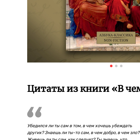
Цитаты из книги «В че
Убедился ли ты сам в том, в чем хочешь убеждать
других? Знаешь ли ты-то сам, в чем добро, в чем зло?
Живешь ли ты сам, как следует? Ты знаешь, что