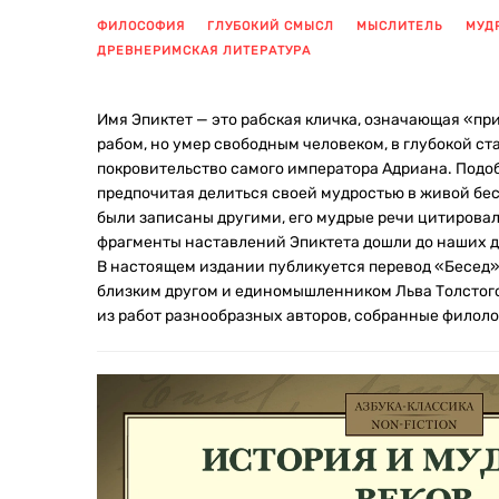
ФИЛОСОФИЯ
ГЛУБОКИЙ СМЫСЛ
МЫСЛИТЕЛЬ
МУД
ДРЕВНЕРИМСКАЯ ЛИТЕРАТУРА
Имя Эпиктет — это рабская кличка, означающая «п
рабом, но умер свободным человеком, в глубокой ст
покровительство самого императора Адриана. Подобн
предпочитая делиться своей мудростью в живой бе
были записаны другими, его мудрые речи цитировал
фрагменты наставлений Эпиктета дошли до наших д
В настоящем издании публикуется перевод «Бесед
близким другом и единомышленником Льва Толстого
из работ разнообразных авторов, собранные филол