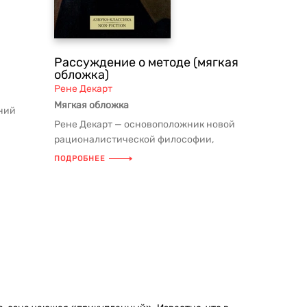
Рассуждение о методе (мягкая
обложка)
Рене Декарт
Мягкая обложка
ний
Рене Декарт — основоположник новой
рационалистической философии,
принадлежит к числу выдающихся
ПОДРОБНЕЕ
евр...