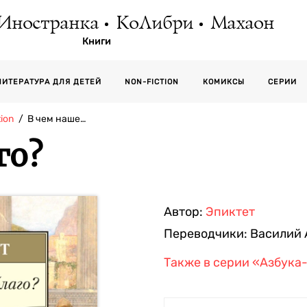
Иностранка
КоЛибри
Махаон
Книги
СЕРИИ
ЛИТЕРАТУРА ДЛЯ ДЕТЕЙ
NON-FICTION
КОМИКСЫ
ion
В чем наше…
го?
Автор:
Эпиктет
Переводчики:
Василий 
Также в серии
«Азбука-