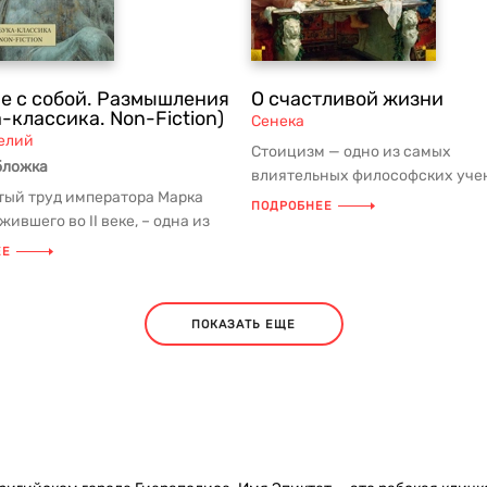
е с собой. Размышления
О счастливой жизни
-классика. Non-Fiction)
Сенека
елий
Стоицизм — одно из самых
бложка
влиятельных философских уче
ый труд императора Марка
Античности, сформировавшее
ПОДРОБНЕЕ
жившего во II веке, – одна из
нравственный идеа...
х книг Древнего Рима...
ЕЕ
ПОКАЗАТЬ ЕЩЕ