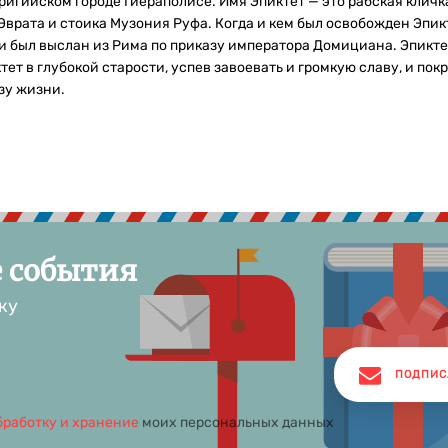
во Фригийском городе Гиераполисе. Имя Эпиктет — это рабская кли
рата и стоика Музония Руфа. Когда и кем был освобожден Эпиктет
был выслан из Рима по приказу императора Домициана. Эпиктет 
т в глубокой старости, успев завоевать и громкую славу, и по
зу жизни.
е события
ку
ПОДПИС
бработку и хранение
моих персональных данных