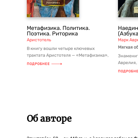
Метафизика. Политика.
Наедин
Поэтика. Риторика
(Азбука
Аристотель
Марк Авр
Мягкая о
В книгу вошли четыре ключевых
трактата Аристотеля — «Метафизика»,
Знаменит
«Политика», «Поэтика» и «Риторика»...
Аврелия, 
ПОДРОБНЕЕ
важнейши
ПОДРОБН
Об авторе