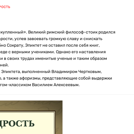
РОСТЬ
рикупленный». Великий римский философ-стоик родился
арости, успев завоевать громкую славу и снискать
о Сократу, Эпиктет не оставил после себя книг,
седе с верными учениками. Однако его наставления
и в своих трудах именитые ученые и таким образом
ней.
» Эпиктета, выполненный Владимиром Чертковым,
, а также афоризмы, представляющие собой выдержки
огом-классиком Василием Алексеевым.