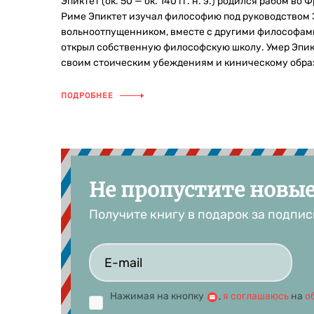
Эпиктет (ок. 50 — ок. 140 гг. н. э.) родился рабом 
Риме Эпиктет изучал философию под руководством Эв
вольноотпущенником, вместе с другими философами 
открыл собственную философскую школу. Умер Эпикте
своим стоическим убеждениям и киническому обра
ПОДРОБНЕЕ
Не пропустите новы
Получите книгу в подарок за подпис
Нажимая на кнопку
,
я соглашаюсь
на
о