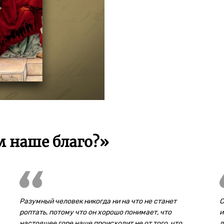
м наше благо?»
Разумный человек никогда ни на что не станет
С
роптать, потому что он хорошо понимает, что
и
настоящее горе наше происходит не от того, что
л