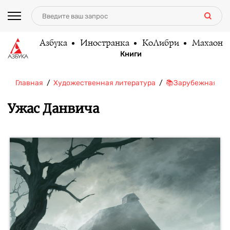
Азбука
Иностранка
КоЛибри
Махаон
Книги
Главная
Художественная литература
📚Зарубежная ли
Ужас Данвича