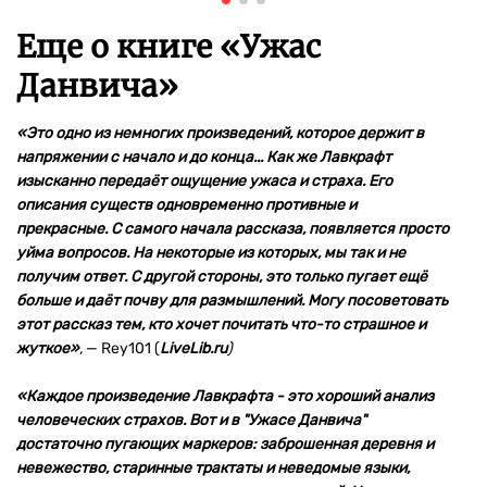
Еще о книге «
Ужас
Данвича
»
«Это одно из немногих произведений, которое держит в
напряжении с начало и до конца... Как же Лавкрафт
изысканно передаёт ощущение ужаса и страха. Его
описания существ одновременно противные и
прекрасные. С самого начала рассказа, появляется просто
уйма вопросов. На некоторые из которых, мы так и не
получим ответ. С другой стороны, это только пугает ещё
больше и даёт почву для размышлений. Могу посоветовать
этот рассказ тем, кто хочет почитать что-то страшное и
жуткое»
,
—
Rey101 (
LiveLib.ru
)
«Каждое произведение Лавкрафта - это хороший анализ
человеческих страхов. Вот и в "Ужасе Данвича"
достаточно пугающих маркеров: заброшенная деревня и
невежество, старинные трактаты и неведомые языки,