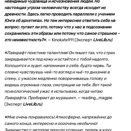
невидимые чудовища и исчезновения людей. Но
настоящая угроза человечеству всегда исходит из
древности. Здесь легко проводить параллели с учением
Юнга об архетипах. Но тем интереснее ответить себе на
вопрос: пугает ли это, потому что у нас в подсознании
сохранились эти образы или потому что самое страшное -
это неизвестность?»
,
—
Kinokate911 (Эксперт
LiveLib.ru
)
«
Лавкрафт поистине талантлив! Он пишет так, что страх
закрадывается под кожу и остаётся с тобой надолго.
Копошится и зудит, напоминая о себе, будто червь. Ты
словно чувствуешь чей-то взгляд и чьё-то дыхание в
спину, с ужасом медленно поворачиваешь голову и
видишь огромные глаза, смотрящие на тебя. Вот такой
психологический ужас я испытываю, когда читаю
Лавкрафта. Пробирает до мурашек»,
— reading_magpie
(Эксперт
LiveLib.ru
)
«
Мне очень понравилось! Атмосферно, напряжённо до
самого конца, интересно и оооочень необычно!
Знакомство с автором прошло успешно, теперь я хочу