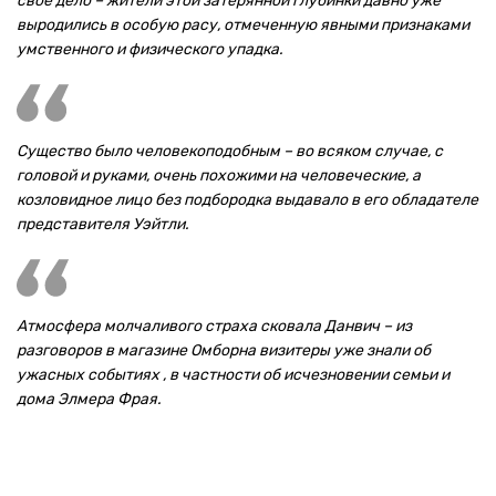
свое дело – жители этой затерянной глубинки давно уже
выродились в особую расу, отмеченную явными признаками
умственного и физического упадка.
Существо было человекоподобным – во всяком случае, с
головой и руками, очень похожими на человеческие, а
козловидное лицо без подбородка выдавало в его обладателе
представителя Уэйтли.
Атмосфера молчаливого страха сковала Данвич – из
разговоров в магазине Омборна визитеры уже знали об
ужасных событиях , в частности об исчезновении семьи и
дома Элмера Фрая.