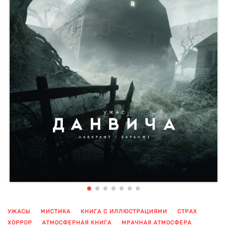
УЖАСЫ
МИСТИКА
КНИГА С ИЛЛЮСТРАЦИЯМИ
СТРАХ
ХОРРОР
АТМОСФЕРНАЯ КНИГА
МРАЧНАЯ АТМОСФЕРА