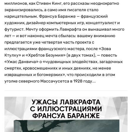
миллионов, как Стивен Кинг, его рассказы неоднократно
экранизировались, а само имя писателя стало
нарицательным. Франсуа Баранже — французский
художник, дизайнер компьютерных игр, концептуалист и
футурист. Мечту оформить Лавкрафта он вынашивал много
лет — и вот наконец мечта сбылась: вашему вниманию
предлагается уже четвертая часть проекта с
иллюстрациями французского мастера, после «Зова
Ктулху» и «Хребтов Безумия» (в двух томах), — повесть
«Ужас Данвича» о «чудовищных злодействах, загадочных
смертях, кровосмешениях и иных деяниях, не менее
извращенных и богомерзких», что происходили в этом
уголке северного Массачусетса в 1928 году...