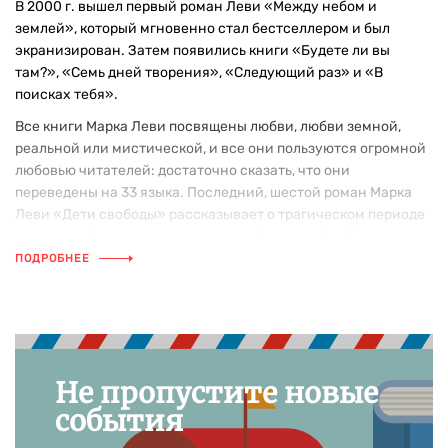
В 2000 г. вышел первый роман Леви «Между небом и
землей», который мгновенно стал бестселлером и был
экранизирован. Затем появились книги «Будете ли вы
там?», «Семь дней творения», «Следующий раз» и «В
поисках тебя».
Все книги Марка Леви посвящены любви, любви земной,
реальной или мистической, и все они пользуются огромной
любовью читателей: достаточно сказать, что они
переведены на 33 языка. Последний, шестой роман Марка
Леви «Дети свободы» рассказывает о трагическом периоде
в истории Франции – о годах второй мировой войны
отмеченных тремя словами, которые французы пишут с
ПОДРОБНЕЕ
большой буквы – Оккупация, Сопротивление, Освобождение.
Это хроника борьбы молодежной организации с
захватчиками; она состояла, в основном, из иммигрантов,
бежавших из своих стран от преследований фашистов.
Принявшая их Франция стала второй родиной для этих
Не пропустите новые
юношей и девушек, и они отдают все свои силы и саму
события
жизнь за ее освобождение. Но даже в этой жестокой
схватке с оккупантами они не расстаются с мечтами о