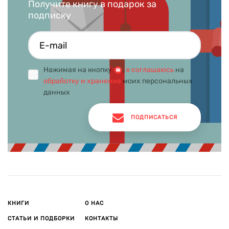
Получите книгу в подарок за
любви и свободе, хотя почти никто из них не доживет до
подписку
Освобождения. Весь роман буквально пронизан этой
страстной мечтой о любви и жизни в свободном мире, где
нет места ненависти к «инородцам», где нет места насилию
и убийствам. Марк Леви живет в Лондоне, – ему нравится
Англия; в одном из интервью он сказал: «Я хочу, чтобы мой
Нажимая на кнопку
,
я соглашаюсь
на
сын воспитывался именно в таком мире –
обработку и хранение
моих персональных
мультикультурном, многоэтническом, терпимом и
данных
цивилизованном».
ПОДПИСАТЬСЯ
КНИГИ
О НАС
СТАТЬИ И ПОДБОРКИ
КОНТАКТЫ