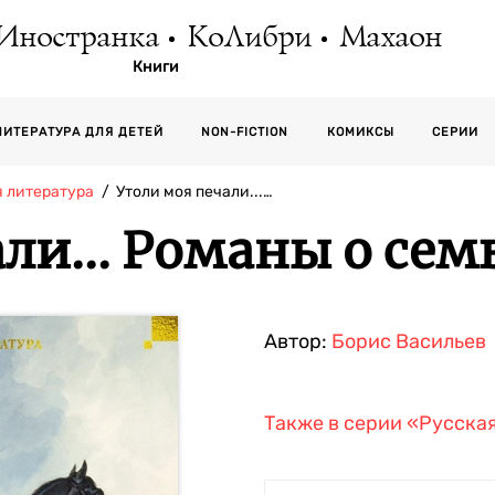
Иностранка
КоЛибри
Махаон
Книги
СЕРИИ
ЛИТЕРАТУРА ДЛЯ ДЕТЕЙ
NON-FICTION
КОМИКСЫ
я литература
Утоли моя печали...…
ли... Романы о се
Автор:
Борис Васильев
Также в серии
«Русская