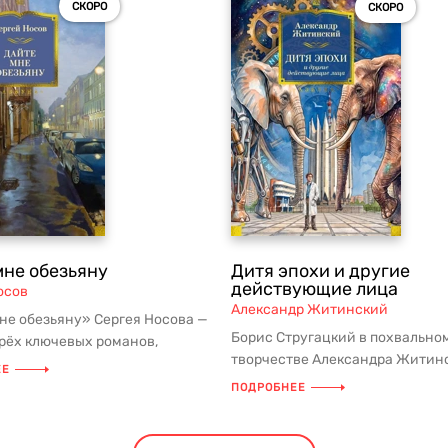
СКОРО
СКОРО
мне обезьяну
Дитя эпохи и другие
действующие лица
осов
Александр Житинский
не обезьяну» Сергея Носова —
Борис Стругацкий в похвальном
трёх ключевых романов,
творчестве Александра Житин
ших сборник избранных со...
ЕЕ
настойчиво упирает на то, как..
ПОДРОБНЕЕ