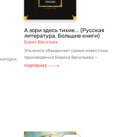
А зори здесь тихие... (Русская
литература. Большие книги)
Борис Васильев
Эта книга объединяет самые известные
произведения Бориса Васильева —
ногорск,
писателя, для которого война и ...
ие го...
ПОДРОБНЕЕ