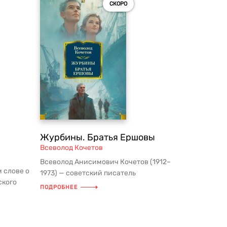
СКОРО
Журбины. Братья Ершовы
Всеволод Кочетов
Всеволод Анисимович Кочетов (1912–
 слове о
1973) — советский писатель
ского
и журналист, военный корреспондент;
ПОДРОБНЕЕ
.
в р...