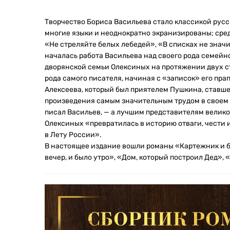
Творчество Бориса Васильева стало классикой русс
многие языки и неоднократно экранизированы; среди
«Не стреляйте белых лебедей», «В списках не значи
началась работа Васильева над своего рода семей
дворянской семьи Олексиных на протяжении двух с
рода самого писателя, начиная с «записок» его пра
Алексеева, который был приятелем Пушкина, ставше
произведения самым значительным трудом в своем т
писал Васильев, — а лучшим представителям велико
Олексиных «превратилась в историю отваги, чести 
в Лету России».
В настоящее издание вошли романы «Картежник и бре
вечер, и было утро», «Дом, который построил Дед», 