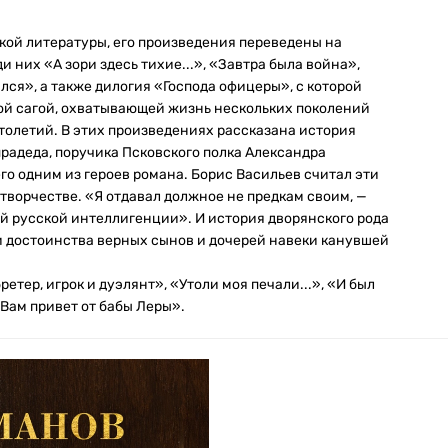
кой литературы, его произведения переведены на
 них «А зори здесь тихие...», «Завтра была война»,
лся», а также дилогия «Господа офицеры», с которой
ной сагой, охватывающей жизнь нескольких поколений
толетий. В этих произведениях рассказана история
прадеда, поручика Псковского полка Александра
го одним из героев романа. Борис Васильев считал эти
ворчестве. «Я отдавал должное не предкам своим, —
й русской интеллигенции». И история дворянского рода
и достоинства верных сынов и дочерей навеки канувшей
тер, игрок и дуэлянт», «Утоли моя печали...», «И был
«Вам привет от бабы Леры».