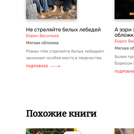
Не стреляйте белых лебедей
А зори 
обложк
Борис Васильев
Борис Ва
Мягкая обложка
Мягкая о
Роман «Не стреляйте белых лебедей»
Более тр
занимает особое место в творчестве
Борисом 
Бориса Васильева, писателя-фро...
ПОДРОБНЕЕ
основой 
ПОДРОБН
кинофильм
Похожие книги