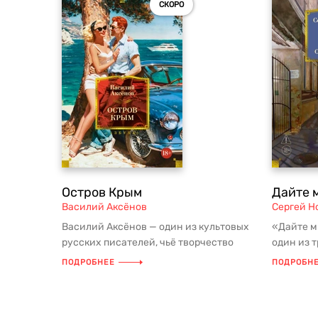
СКОРО
Остров Крым
Дайте 
Василий Аксёнов
Сергей Н
Василий Аксёнов — один из культовых
«Дайте м
русских писателей, чьё творчество
один из 
стало голосом целого поколения...
составив
ПОДРОБНЕЕ
ПОДРОБН