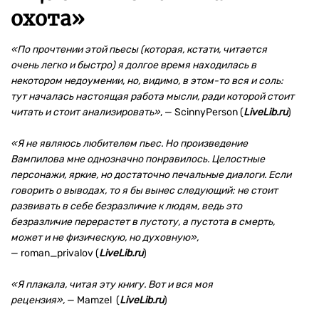
охота
»
«По прочтении этой пьесы (которая, кстати, читается
очень легко и быстро) я долгое время находилась в
некотором недоумении, но, видимо, в этом-то вся и соль:
тут началась настоящая работа мысли, ради которой стоит
читать и стоит анализировать»
, — ScinnyPerson (
LiveLib.ru
)
«Я не являюсь любителем пьес. Но произведение
Вампилова мне однозначно понравилось. Целостные
персонажи, яркие, но достаточно печальные диалоги. Если
говорить о выводах, то я бы вынес следующий: не стоит
развивать в себе безразличие к людям, ведь это
безразличие перерастет в пустоту, а пустота в смерть,
может и не физическую, но духовную
»
,
— roman_privalov (
LiveLib.ru
)
«Я плакала, читая эту книгу. Вот и вся моя
рецензия
»
,
— Mamzel (
LiveLib.ru
)