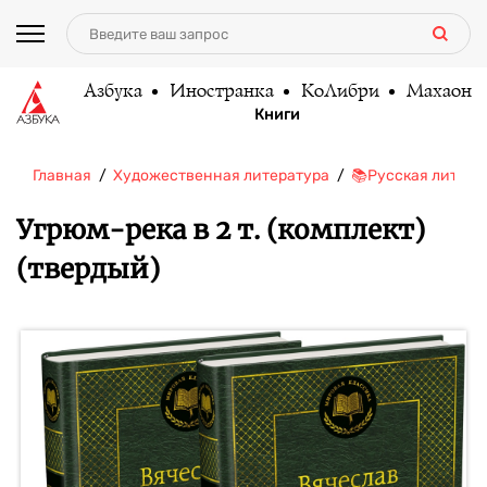
Азбука
Иностранка
КоЛибри
Махаон
Книги
Главная
Художественная литература
📚Русская литера
Угрюм-река в 2 т. (комплект)
(твердый)