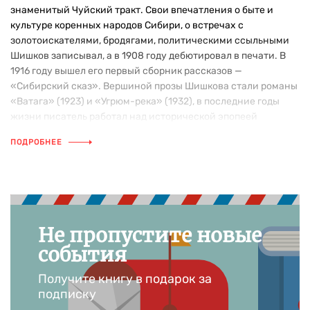
знаменитый Чуйский тракт. Свои впечатления о быте и
культуре коренных народов Сибири, о встречах с
золотоискателями, бродягами, политическими ссыльными
Шишков записывал, а в 1908 году дебютировал в печати. В
1916 году вышел его первый сборник рассказов —
«Сибирский сказ». Вершиной прозы Шишкова стали романы
«Ватага» (1923) и «Угрюм-река» (1932), в последние годы
жизни писатель работал над исторической эпопеей
«Емельян Пугачев». Великолепный рассказчик и
ПОДРОБНЕЕ
бытописатель, чуткий к народному языку, Шишков был, по
словам К. А. Федина, «национален во всех проявлениях»,
«он пленял собою столь далеких и разных людей —
истинного мастера Замятина, стихийный талант Толстого,
эстета Радлова».
Не пропустите новые
события
Получите книгу в подарок за
подписку