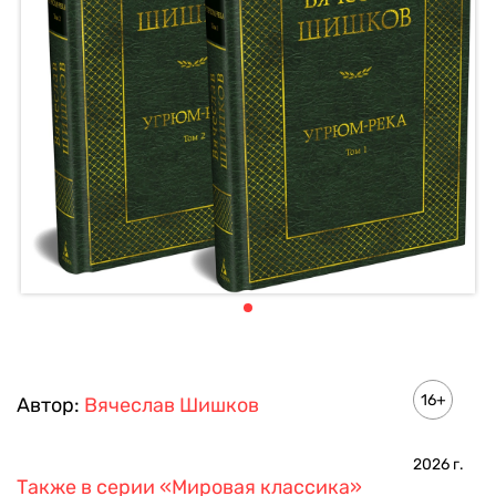
16+
Автор:
Вячеслав Шишков
2026
г.
Также в серии
«Мировая классика»