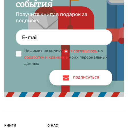
события
Получите книгу в подарок за
подписку
Нажимая на кнопку
,
я соглашаюсь
на
обработку и хранение
моих персональных
данных
ПОДПИСАТЬСЯ
КНИГИ
О НАС