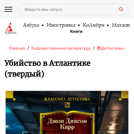
Азбука
Иностранка
КоЛибри
Махаон
Книги
Главная
Художественная литература
📚Детективы и тр
Убийство в Атлантике
(твердый)