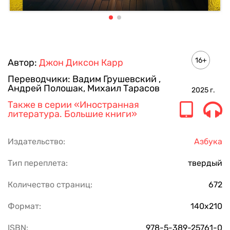
16+
Автор:
Джон Диксон Карр
Переводчики:
Вадим Грушевский
,
Андрей Полошак
,
Михаил Тарасов
2025
г.
Также в серии
«Иностранная
литература. Большие книги»
Издательство:
Азбука
Тип переплета:
твердый
Количество страниц:
672
Формат:
140х210
ISBN:
978-5-389-25761-0