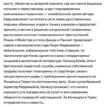
место. Убийство в запертой комнате, где нет места бешеным
погоням и перестрелкам, а круг подозреваемых
максимально ограничен, — излюбленный прием автора.
Карр вовлекает читателя в сети ловко расставленных
ловушек, обманных ходов и тонких намеков и предлагает
принять участие в решении хитроумной головоломки,
распутывая ниточки «невозможных» преступлений.
Роман «Убийства в стиле Джуди и Панча» продолжает
серию о великолепном сэре Генри Мерривейле —
обаятельном, взбалмошном толстяке, ставшем, по
признанию критиков, одним из самых неординарных
сыщиков в детективной литературе. Кенвуд Блейк, агент
британской секретной службы, накануне собственной
свадьбы получает телеграмму от сэра Генри, своего
эксцентричного шефа, с требованием срочно выехать из
Лондона в Торки по неотложному делу. Зная сумасбродный
характер Мерривейла, Кенвуд понимает, что ничего
хорошего эта поездка ему не сулит и все наверняка
обернется очередной чертовщиной. За Кенвудом в Торки
отправляется и невеста…