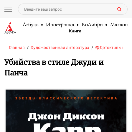
Азбука
Иностранка
КоЛибри
Махаон
Книги
Главная
Художественная литература
📚Детективы и тр
Убийства в стиле Джуди и
Панча