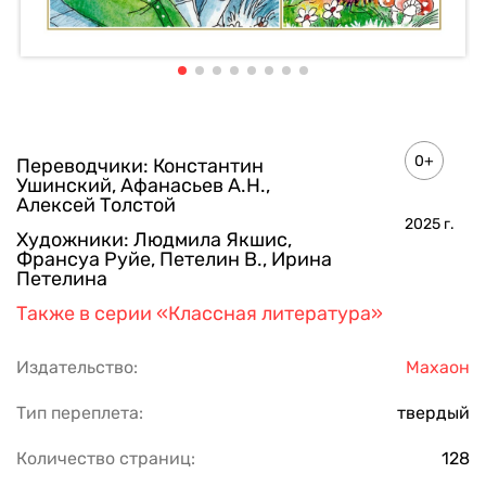
0+
Переводчики:
Константин
Ушинский
,
Афанасьев А.Н.
,
Алексей Толстой
2025
г.
Художники:
Людмила Якшис
,
Франсуа Руйе
,
Петелин В.
,
Ирина
Петелина
Также в серии
«Классная литература»
Издательство:
Махаон
Тип переплета:
твердый
Количество страниц:
128