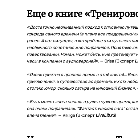
Еще о книге «
Трениров
«Достаточно неожиданный подход к описанию путешес
природа самого времени (в плане все предрешено/л
ранее. А вот ситуация, в которой все эти путешестви
необычного сочетания мне понравился. Приятные юмо
повествовании. Роман, может быть, и не претендует 
часы в компании с аудиоверсией»,
— Orisa (Эксперт
L
«Очень приятно я провела время с этой книгой... Ве
приключения, и путешествия во времени, и хоть небо
столько юмор, сколько сатира на киношный бизнес»,
«Быть может книга попала в руки в нужное время, ког
она очень понравилась. "Фантастическая сага" ост
впечатление»,
— Vikilga (Эксперт
LiveLib.ru
)