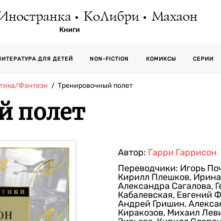
Иностранка
КоЛибри
Махаон
Книги
СЕРИИ
ЛИТЕРАТУРА ДЛЯ ДЕТЕЙ
NON-FICTION
КОМИКСЫ
тика/Фэнтези
Тренировочный полет
й полет
Автор:
Гарри Гаррисон
Переводчики:
Игорь По
Кирилл Плешков
,
Ирина
Александра Сагалова
,
Г
Кабалевская
,
Евгений 
Андрей Гришин
,
Алекса
Киракозов
,
Михаил Лев