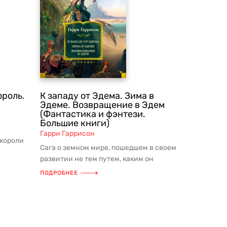
ороль.
К западу от Эдема. Зима в
Эдеме. Возвращение в Эдем
(Фантастика и фэнтези.
Большие книги)
Гарри Гаррисон
короли
Сага о земном мире, пошедшем в своем
ми
развитии не тем путем, каким он
следует до сих пор. Глобальная ...
ПОДРОБНЕЕ