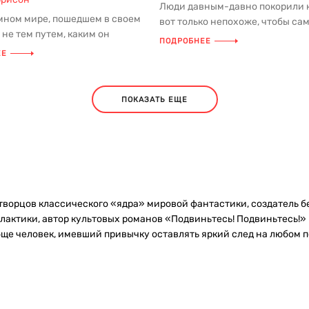
Люди давным-давно покорили 
емном мире, пошедшем в своем
вот только непохоже, чтобы са
 не тем путем, каким он
считал себя покоренным. Он ...
ПОДРОБНЕЕ
о сих пор. Глобальная ...
ЕЕ
ПОКАЗАТЬ ЕЩЕ
 творцов классического «ядра» мировой фантастики, создатель 
Галактики, автор культовых романов «Подвиньтесь! Подвиньтесь!
ще человек, имевший привычку оставлять яркий след на любом 