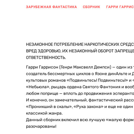
ЗАРУБЕЖНАЯ ФАНТАСТИКА
СБОРНИК
ГАРРИ ГАРРИ
НЕЗАКОННОЕ ПОТРЕБЛЕНИЕ НАРКОТИЧЕСКИХ СРЕДС
ВРЕД ЗДОРОВЬЮ, ИХ НЕЗАКОННЫЙ ОБОРОТ ЗАПРЕЩ
ОТВЕТСТВЕННОСТЬ.
Гарри Гаррисон (Генри Максвелл Демпси) — один из
создатель бессмертных циклов о Язоне динАльте и 
культовых романов «Подвиньтесь! Подвиньтесь!» и
«Небьюла», рыцарь ордена Святого Фантония и вооб
любом поприще — вплоть до продвижения эсперанто
И конечно, он замечательный, фантастический расс
«Проникший в скалы», «Рука закона» и еще не один
классикой жанра.
Данный сборник включил всю лучшую «малую форму»
разочарованы!