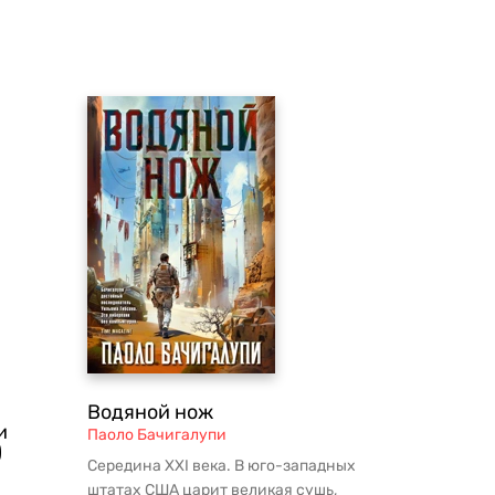
Водяной нож
и
Паоло Бачигалупи
)
Середина XXI века. В юго-западных
штатах США царит великая сушь,