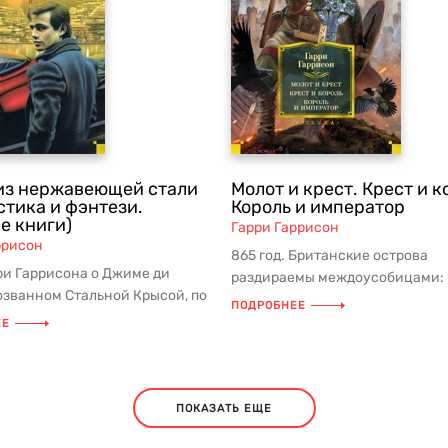
из нержавеющей стали
Молот и крест. Крест и к
стика и фэнтези.
Король и император
е книги)
Гарри Гаррисон
ррисон
865 год. Британские острова
ри Гаррисона о Джиме ди
раздираемы междоусобицами: 
розванном Стальной Крысой, по
воюют друг с другом, а над все
ПОДРОБНЕЕ
итается одним из лучши...
довле...
ЕЕ
ПОКАЗАТЬ ЕЩЕ