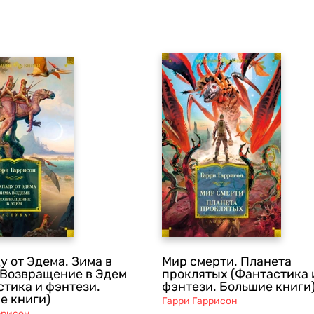
у от Эдема. Зима в
Мир смерти. Планета
 Возвращение в Эдем
проклятых (Фантастика 
стика и фэнтези.
фэнтези. Большие книги
е книги)
Гарри Гаррисон
ррисон