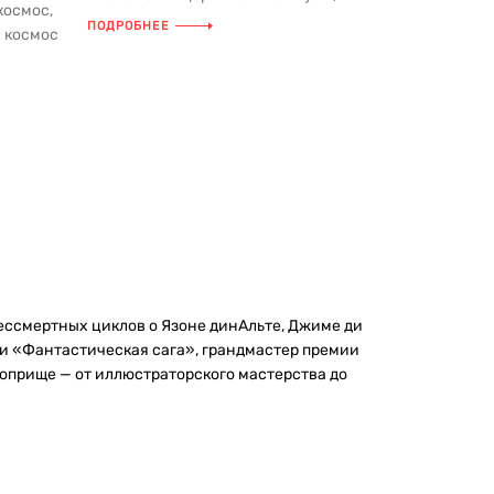
космос,
стремительно сокращаются запасы
ПОДРОБНЕЕ
м космос
вод...
бессмертных циклов о Язоне динАльте, Джиме ди
» и «Фантастическая сага», грандмастер премии
поприще — от иллюстраторского мастерства до