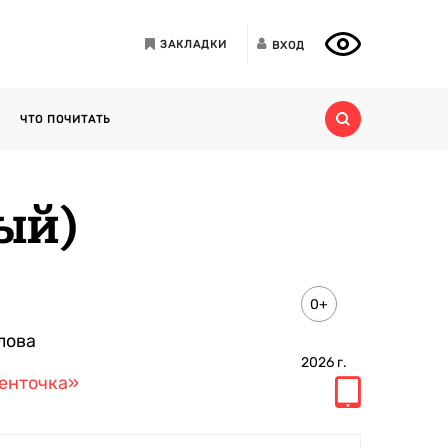
ЗАКЛАДКИ
ВХОД
ЧТО ПОЧИТАТЬ
ый)
0+
лова
2026
г.
енточка»