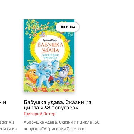
НОВИНКА
и и
Бабушка удава. Сказки из
цикла «38 попугаев»
Григорий Остер
азки» в
«Бабушка удава. Сказки из цикла „38
ссики из
попугаев“» Григория Остера в