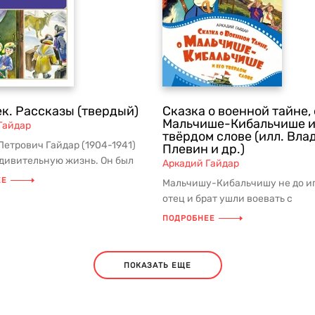
ек. Рассказы (твердый)
Сказка о военной тайне, 
Мальчише-Кибальчише и
Гайдар
твёрдом слове (илл. Вл
Петрович Гайдар (1904-1941)
Плевин и др.)
дивительную жизнь. Он был
Аркадий Гайдар
ом важнейших историчес...
ЕЕ
Мальчишу-Кибальчишу не до иг
отец и брат ушли воевать с
буржуинами, но сейчас им ну
ПОДРОБНЕЕ
помощь....
ПОКАЗАТЬ ЕЩЕ