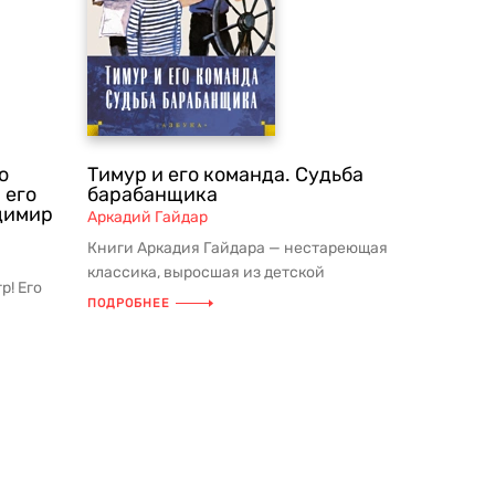
о
Тимур и его команда. Судьба
 его
барабанщика
адимир
Аркадий Гайдар
Книги Аркадия Гайдара — нестареющая
классика, выросшая из детской
р! Его
литературы в подлинно народное чте...
ПОДРОБНЕЕ
жна