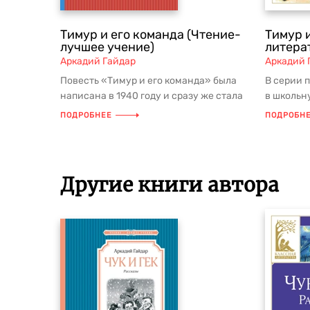
Тимур и его команда (Чтение-
Тимур 
лучшее учение)
литера
Аркадий Гайдар
Аркадий 
Повесть «Тимур и его команда» была
В серии 
написана в 1940 году и сразу же стала
в школьн
любимой книгой миллионов юн...
рекоменд
ПОДРОБНЕЕ
ПОДРОБН
чтения....
Другие книги автора