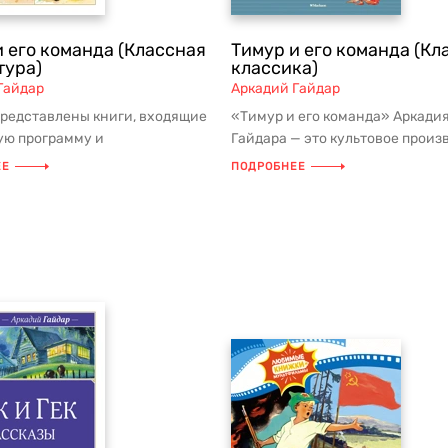
и его команда (Классная
Тимур и его команда (Кл
тура)
классика)
Гайдар
Аркадий Гайдар
представлены книги, входящие
«Тимур и его команда» Аркади
ую программу и
Гайдара — это культовое произ
ованные для внеклассного
которое стало одним из самых я
ЕЕ
ПОДРОБНЕЕ