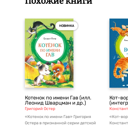
Похожие книги
НОВИНКА
Котенок по имени Гав (илл.
Кот-во
Леонид Шварцман и др.)
(интег
Григорий Остер
Констант
«Котенок по имени Гав» Григория
«Кот-вор
Остера в признанной серии детской
Констант